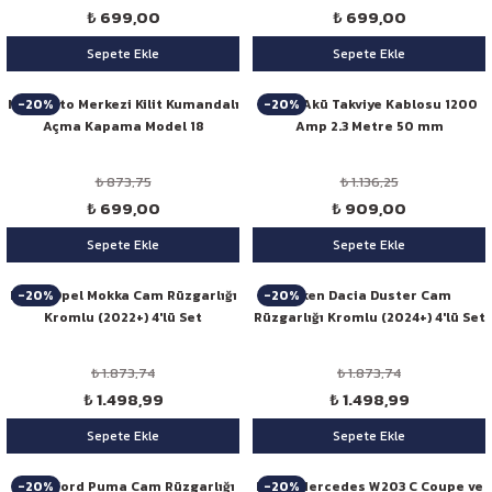
₺ 699,00
₺ 699,00
Sepete Ekle
Sepete Ekle
-20%
-20%
Niken Oto Merkezi Kilit Kumandalı
Niken Akü Takviye Kablosu 1200
Açma Kapama Model 18
Amp 2.3 Metre 50 mm
₺ 873,75
₺ 1.136,25
₺ 699,00
₺ 909,00
Sepete Ekle
Sepete Ekle
-20%
-20%
Niken Opel Mokka Cam Rüzgarlığı
Niken Dacia Duster Cam
Kromlu (2022+) 4'lü Set
Rüzgarlığı Kromlu (2024+) 4'lü Set
₺ 1.873,74
₺ 1.873,74
₺ 1.498,99
₺ 1.498,99
Sepete Ekle
Sepete Ekle
-20%
-20%
Niken Ford Puma Cam Rüzgarlığı
Niken Mercedes W203 C Coupe ve