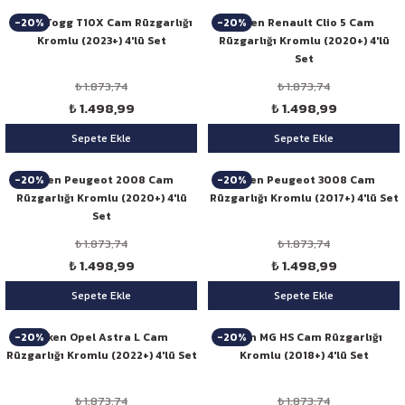
-20%
-20%
Niken Togg T10X Cam Rüzgarlığı
Niken Renault Clio 5 Cam
Kromlu (2023+) 4'lü Set
Rüzgarlığı Kromlu (2020+) 4'lü
Set
₺ 1.873,74
₺ 1.873,74
₺ 1.498,99
₺ 1.498,99
Sepete Ekle
Sepete Ekle
-20%
-20%
Niken Peugeot 2008 Cam
Niken Peugeot 3008 Cam
Rüzgarlığı Kromlu (2020+) 4'lü
Rüzgarlığı Kromlu (2017+) 4'lü Set
Set
₺ 1.873,74
₺ 1.873,74
₺ 1.498,99
₺ 1.498,99
Sepete Ekle
Sepete Ekle
-20%
-20%
Niken Opel Astra L Cam
Niken MG HS Cam Rüzgarlığı
Rüzgarlığı Kromlu (2022+) 4'lü Set
Kromlu (2018+) 4'lü Set
₺ 1.873,74
₺ 1.873,74