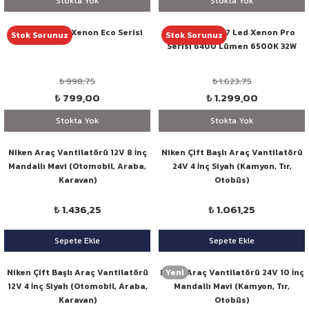
Stokta Yok
Stokta Yok
Niken H11 Led Xenon Eco Serisi
Niken 880 H27 Led Xenon Pro
Stok Sorunuz
Stok Sorunuz
Serisi 6400 Lümen 6500K 32W
₺ 998,75
₺ 1.623,75
₺ 799,00
₺ 1.299,00
Stokta Yok
Stokta Yok
Niken Araç Vantilatörü 12V 8 İnç
Niken Çift Başlı Araç Vantilatörü
Mandallı Mavi (Otomobil, Araba,
24V 4 İnç Siyah (Kamyon, Tır,
Karavan)
Otobüs)
₺ 1.436,25
₺ 1.061,25
Sepete Ekle
Sepete Ekle
Yeni
Niken Çift Başlı Araç Vantilatörü
Niken Araç Vantilatörü 24V 10 İnç
12V 4 İnç Siyah (Otomobil, Araba,
Mandallı Mavi (Kamyon, Tır,
Karavan)
Otobüs)