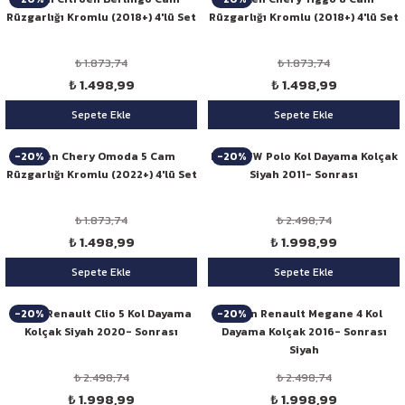
Rüzgarlığı Kromlu (2018+) 4'lü Set
Rüzgarlığı Kromlu (2018+) 4'lü Set
₺ 1.873,74
₺ 1.873,74
₺ 1.498,99
₺ 1.498,99
Sepete Ekle
Sepete Ekle
-20%
-20%
Niken Chery Omoda 5 Cam
Niken VW Polo Kol Dayama Kolçak
Rüzgarlığı Kromlu (2022+) 4'lü Set
Siyah 2011- Sonrası
₺ 1.873,74
₺ 2.498,74
₺ 1.498,99
₺ 1.998,99
Sepete Ekle
Sepete Ekle
-20%
-20%
Niken Renault Clio 5 Kol Dayama
Niken Renault Megane 4 Kol
Kolçak Siyah 2020- Sonrası
Dayama Kolçak 2016- Sonrası
Siyah
₺ 2.498,74
₺ 2.498,74
₺ 1.998,99
₺ 1.998,99