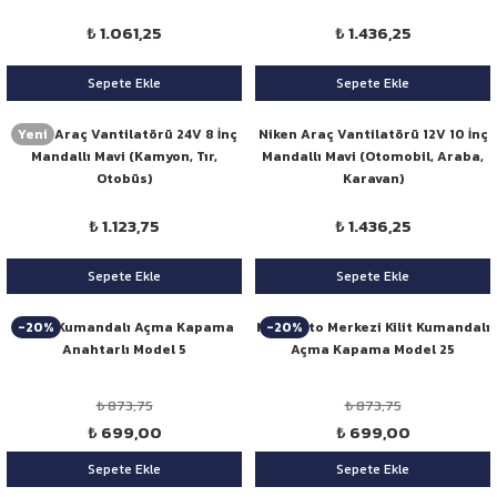
₺ 1.061,25
₺ 1.436,25
Sepete Ekle
Sepete Ekle
Yeni
Niken Araç Vantilatörü 24V 8 İnç
Niken Araç Vantilatörü 12V 10 İnç
Mandallı Mavi (Kamyon, Tır,
Mandallı Mavi (Otomobil, Araba,
Otobüs)
Karavan)
₺ 1.123,75
₺ 1.436,25
Sepete Ekle
Sepete Ekle
-20%
-20%
Niken Kumandalı Açma Kapama
Niken Oto Merkezi Kilit Kumandalı
Anahtarlı Model 5
Açma Kapama Model 25
₺ 873,75
₺ 873,75
₺ 699,00
₺ 699,00
Sepete Ekle
Sepete Ekle