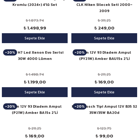
Kromlu (2024+) 4'lü Set
CLK Niken Silecek Seti 2000-
2009
₺ 1.873,74
₺ 311,25
₺ 1.498,99
₺ 249,00
Sepete Ekle
Sepete Ekle
-20%
-20%
Niken H7 Led Xenon Evo Serisi
Niken 12V 93 Diadem Ampul
30W 4000 Lümen
(PY21W) Amber BAU15s 2'Lİ
₺ 1.498,74
₺ 211,25
₺ 1.199,00
₺ 169,00
Sepete Ekle
Sepete Ekle
-20%
-20%
Niken 12V 93 Diadem Ampul
Niken Bosch Tipi Ampul 12V B35 S2
(P21W) Amber BA15s 2'Lİ
35W/35W BA20d
₺ 211,25
₺ 123,75
₺ 169,00
₺ 99,00