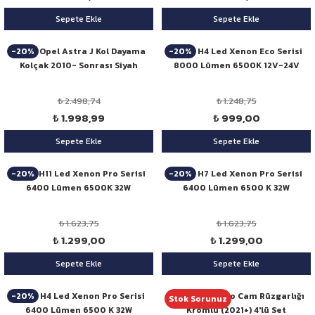
Sepete Ekle
Sepete Ekle
-20%
-20%
Niken Opel Astra J Kol Dayama
Niken H4 Led Xenon Eco Serisi
Kolçak 2010- Sonrası Siyah
8000 Lümen 6500K 12V-24V
₺ 2.498,74
₺ 1.248,75
₺ 1.998,99
₺ 999,00
Sepete Ekle
Sepete Ekle
-20%
-20%
Niken H11 Led Xenon Pro Serisi
Niken H7 Led Xenon Pro Serisi
6400 Lümen 6500K 32W
6400 Lümen 6500 K 32W
₺ 1.623,75
₺ 1.623,75
₺ 1.299,00
₺ 1.299,00
Sepete Ekle
Sepete Ekle
-20%
Niken H4 Led Xenon Pro Serisi
Niken VW Taigo Cam Rüzgarlığı
Stok Sorunuz
6400 Lümen 6500 K 32W
Kromlu (2021+) 4'lü Set