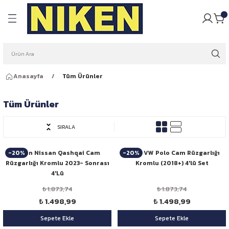
Geri Dön
Geri Dön
pulü
ığı
ar Ampulleri
garlığı
Anasayfa
Tüm Ürünler
Far Ampulleri
 Rüzgarlığı
Tüm Ürünler
ar Ampulleri
SIRALA
 Far Ampulleri
-20%
-20%
Niken Nissan Qashqai Cam
Niken VW Polo Cam Rüzgarlığı
Rüzgarlığı Kromlu 2023- Sonrası
Kromlu (2018+) 4'lü Set
i Led Far Ampulleri
4'Lü
₺ 1.873,74
₺ 1.873,74
 Ampulü
₺ 1.498,99
₺ 1.498,99
Sepete Ekle
Sepete Ekle