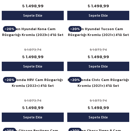
₺ 1.498,99
₺ 1.498,99
Sepete Ekle
Sepete Ekle
-20%
-20%
Niken Hyundai Kona Cam
Niken Hyundai Tucson Cam
Rüzgarlığı Kromlu (2023+) 4'lü Set
Rüzgarlığı Kromlu (2021+) 4'lü Set
₺ 1.873,74
₺ 1.873,74
₺ 1.498,99
₺ 1.498,99
Sepete Ekle
Sepete Ekle
-20%
-20%
Niken Honda HRV Cam Rüzgarlığı
Niken Honda Civic Cam Rüzgarlığı
Kromlu (2022+) 4'lü Set
Kromlu (2021+) 4'lü Set
₺ 1.873,74
₺ 1.873,74
₺ 1.498,99
₺ 1.498,99
Sepete Ekle
Sepete Ekle
-20%
-20%
Niken Citroen Berlingo Cam
Niken Chery Tiggo 8 Cam