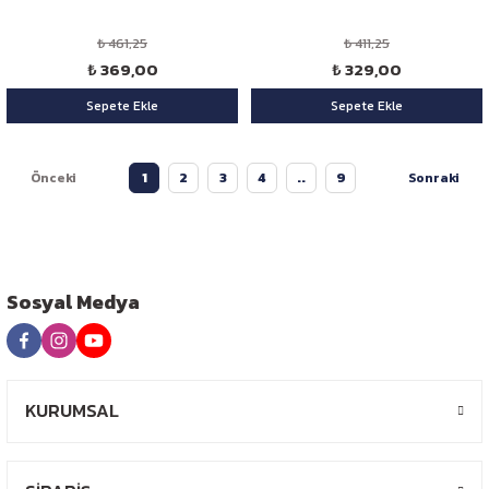
₺ 461,25
₺ 411,25
₺ 369,00
₺ 329,00
Sepete Ekle
Sepete Ekle
1
2
3
4
..
9
Sosyal Medya
KURUMSAL