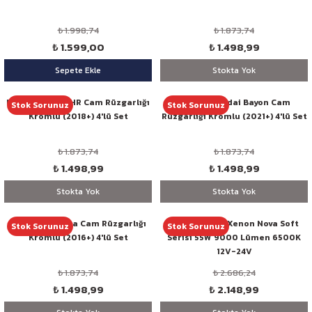
₺ 1.998,74
₺ 1.873,74
₺ 1.599,00
₺ 1.498,99
Sepete Ekle
Stokta Yok
Niken Toyota CHR Cam Rüzgarlığı
Niken Hyundai Bayon Cam
Stok Sorunuz
Stok Sorunuz
Kromlu (2018+) 4'lü Set
Rüzgarlığı Kromlu (2021+) 4'lü Set
₺ 1.873,74
₺ 1.873,74
₺ 1.498,99
₺ 1.498,99
Stokta Yok
Stokta Yok
Niken Fiat Egea Cam Rüzgarlığı
Niken H7 Led Xenon Nova Soft
Stok Sorunuz
Stok Sorunuz
Kromlu (2016+) 4'lü Set
Serisi 55W 9000 Lümen 6500K
12V-24V
₺ 1.873,74
₺ 2.686,24
₺ 1.498,99
₺ 2.148,99