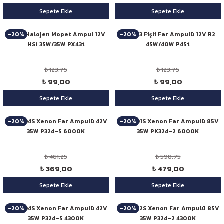
Sepete Ekle
Sepete Ekle
-20%
-20%
Niken Halojen Mopet Ampul 12V
Niken 3 Fişli Far Ampulü 12V R2
HS1 35W/35W PX43t
45W/40W P45t
₺ 123,75
₺ 123,75
₺ 99,00
₺ 99,00
Sepete Ekle
Sepete Ekle
-20%
-20%
Niken D4S Xenon Far Ampulü 42V
Niken D1S Xenon Far Ampulü 85V
35W P32d-5 6000K
35W PK32d-2 6000K
₺ 461,25
₺ 598,75
₺ 369,00
₺ 479,00
Sepete Ekle
Sepete Ekle
-20%
-20%
Niken D4S Xenon Far Ampulü 42V
Niken D2S Xenon Far Ampulü 85V
35W P32d-5 4300K
35W P32d-2 4300K