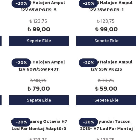
Niken H9 Halojen Ampul
Niken H8 Halojen Ampul
-20%
-20%
12V 65W PGJ19-5
12V 35W PGJ19-1
₺ 123,75
₺ 123,75
₺ 99,00
₺ 99,00
Sepete Ekle
Sepete Ekle
Niken H4 Halojen Ampul
Niken H3 Halojen Ampul
-20%
-20%
12V 60W/55W P43T
12V 55W PK22S
₺ 98,75
₺ 73,75
₺ 79,00
₺ 59,00
Sepete Ekle
Sepete Ekle
Niken Touareg Octavia H7
Niken Hyundai Tucson
-20%
-20%
Led Far Montaj Adaptörü
2018- H7 Led Far Montaj
Adaptörü
₺ 123,75
₺ 123,75