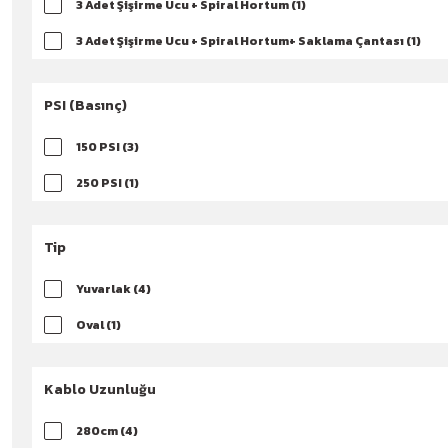
3 Adet Şişirme Ucu + Spiral Hortum (1)
3 Adet Şişirme Ucu + Spiral Hortum+ Saklama Çantası (1)
PSI (Basınç)
150 PSI (3)
250 PSI (1)
Tip
Yuvarlak (4)
Oval (1)
Kablo Uzunluğu
280cm (4)