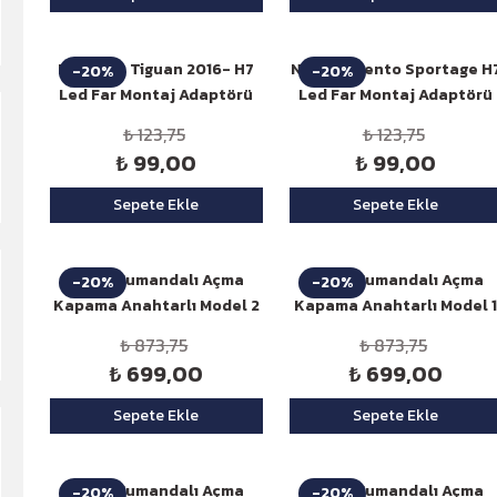
Niken Vw Tiguan 2016- H7
Niken Sorento Sportage H
-20%
-20%
Led Far Montaj Adaptörü
Led Far Montaj Adaptörü
₺ 123,75
₺ 123,75
₺ 99,00
₺ 99,00
Sepete Ekle
Sepete Ekle
Niken Kumandalı Açma
Niken Kumandalı Açma
-20%
-20%
Kapama Anahtarlı Model 2
Kapama Anahtarlı Model 
₺ 873,75
₺ 873,75
₺ 699,00
₺ 699,00
Sepete Ekle
Sepete Ekle
Niken Kumandalı Açma
Niken Kumandalı Açma
-20%
-20%