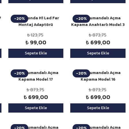
7
Niken Honda H1 Led Far
Niken Kumandalı Açma
-20%
-20%
Montaj Adaptörü
Kapama Anahtarlı Model 3
₺ 123,75
₺ 873,75
₺ 99,00
₺ 699,00
Sepete Ekle
Sepete Ekle
Niken Kumandalı Açma
Niken Kumandalı Açma
-20%
-20%
1
Kapama Model 17
Kapama Model 16
₺ 873,75
₺ 873,75
₺ 699,00
₺ 699,00
Sepete Ekle
Sepete Ekle
Niken Kumandalı Açma
Niken Kumandalı Açma
-20%
-20%