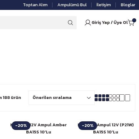
Toptan Alım
Ampulümü Bul
İletişim
Bloglar
Giriş Yap / Üye Ol
 188 ürün
Niken 93 12V Ampul Amber
Niken 93 Ampul 12V (P21W)
-20%
-20%
BA15S 10'Lu
BA15S 10'Lu