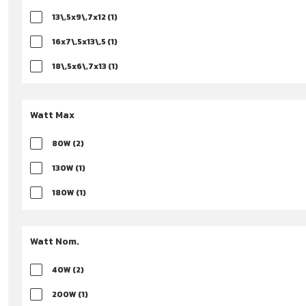
13\,5x9\,7x12 (1)
16x7\,5x13\,5 (1)
18\,5x6\,7x13 (1)
25x9\,5x20 (1)
Watt Max
80W (2)
130W (1)
180W (1)
500W (1)
Watt Nom.
40W (2)
200W (1)