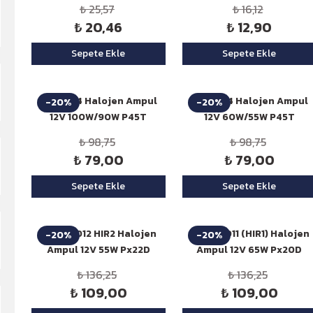
10'Lu
₺ 25,57
₺ 16,12
₺ 20,46
₺ 12,90
Sepete Ekle
Sepete Ekle
Niken H4 Halojen Ampul
Niken H4 Halojen Ampul
-20%
-20%
12V 100W/90W P45T
12V 60W/55W P45T
(Tablalı)
(Tablalı)
₺ 98,75
₺ 98,75
₺ 79,00
₺ 79,00
Sepete Ekle
Sepete Ekle
Niken 9012 HIR2 Halojen
Niken 9011 (HIR1) Halojen
-20%
-20%
Ampul 12V 55W Px22D
Ampul 12V 65W Px20D
₺ 136,25
₺ 136,25
₺ 109,00
₺ 109,00