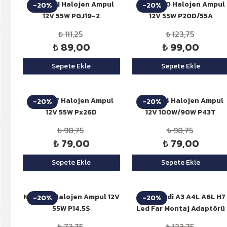
Niken H11 Halojen Ampul
Niken H10 Halojen Ampul
-20%
-20%
12V 55W PGJ19-2
12V 55W P20D/55A
₺ 111,25
₺ 123,75
₺ 89,00
₺ 99,00
Sepete Ekle
Sepete Ekle
Niken H7 Halojen Ampul
Niken H4 Halojen Ampul
-20%
-20%
12V 55W Px26D
12V 100W/90W P43T
₺ 98,75
₺ 98,75
₺ 79,00
₺ 79,00
Sepete Ekle
Sepete Ekle
Niken H1 Halojen Ampul 12V
Niken Audi A3 A4L A6L H7
-20%
-20%
55W P14.5S
Led Far Montaj Adaptörü
₺ 73,75
₺ 123,75