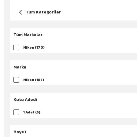
Tüm Kategoriler
Tüm Markalar
Niken (170)
Marka
Niken (185)
Kutu Adedi
1 Adet (5)
Boyut