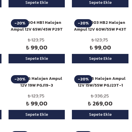
Sepete Ekle
Sepete Ekle
Niken 9004 HB1 Halojen
Niken 9003 HB2 Halojen
-20%
-20%
Ampul 12V 65W/45W P29T
Ampul 12V 60W/55W P43T
₺ 123,75
₺ 123,75
₺ 99,00
₺ 99,00
Sepete Ekle
Sepete Ekle
Niken H16 Halojen Ampul
Niken H15 Halojen Ampul
-20%
-20%
12V 19W PGJ19-3
12V 15W/55W PGJ23T-1
₺ 123,75
₺ 336,25
₺ 99,00
₺ 269,00
Sepete Ekle
Sepete Ekle