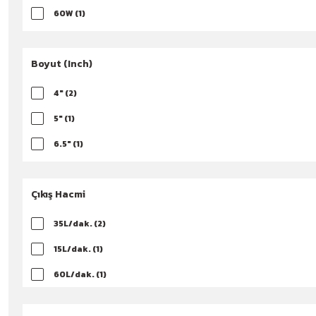
60W (1)
80W (1)
Boyut (Inch)
4" (2)
5" (1)
6.5" (1)
6x9" (1)
Çıkış Hacmi
35L/dak. (2)
15L/dak. (1)
60L/dak. (1)