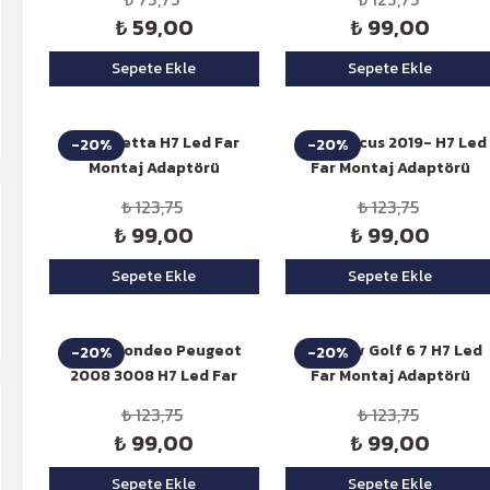
₺ 59,00
₺ 99,00
Sepete Ekle
Sepete Ekle
Niken Jetta H7 Led Far
Niken Focus 2019- H7 Led
-20%
-20%
Montaj Adaptörü
Far Montaj Adaptörü
₺ 123,75
₺ 123,75
₺ 99,00
₺ 99,00
Sepete Ekle
Sepete Ekle
Niken Mondeo Peugeot
Niken Vw Golf 6 7 H7 Led
-20%
-20%
2008 3008 H7 Led Far
Far Montaj Adaptörü
Montaj Adaptörü
₺ 123,75
₺ 123,75
₺ 99,00
₺ 99,00
Sepete Ekle
Sepete Ekle