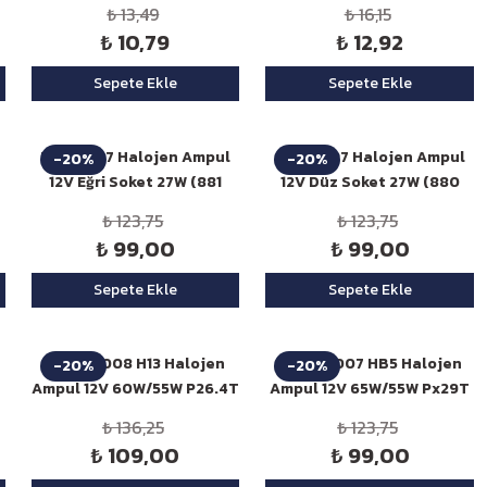
₺ 13,49
₺ 16,15
₺ 10,79
₺ 12,92
Sepete Ekle
Sepete Ekle
Niken H27 Halojen Ampul
Niken H27 Halojen Ampul
-20%
-20%
12V Eğri Soket 27W (881
12V Düz Soket 27W (880
PGJ13)
PG13)
₺ 123,75
₺ 123,75
₺ 99,00
₺ 99,00
Sepete Ekle
Sepete Ekle
Niken 9008 H13 Halojen
Niken 9007 HB5 Halojen
-20%
-20%
Ampul 12V 60W/55W P26.4T
Ampul 12V 65W/55W Px29T
₺ 136,25
₺ 123,75
₺ 109,00
₺ 99,00