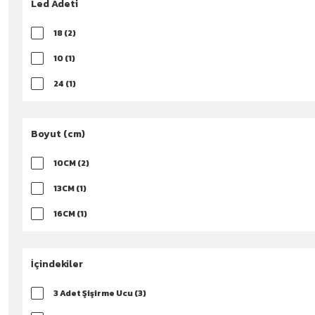
Led Adeti
18 (2)
10 (1)
24 (1)
8 (1)
Boyut (cm)
10CM (2)
13CM (1)
16CM (1)
23CM (1)
İçindekiler
3 Adet Şişirme Ucu (3)