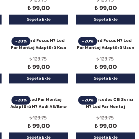
₺ 99,00
₺ 99,00
Sepete Ekle
Sepete Ekle
Niken Ford Focus H7 Led
Niken Ford Focus H7 Led
-20%
-20%
Far Montaj Adaptörü Kısa
Far Montaj Adaptörü Uzun
Far
Far
₺ 123,75
₺ 123,75
₺ 99,00
₺ 99,00
Sepete Ekle
Sepete Ekle
Niken Led Far Montaj
Niken Mercedes C B Serisi
-20%
-20%
Adaptörü H7 Audi A3/Bmw
H7 Led Far Montaj
5/Qashqai
Adaptörü
₺ 123,75
₺ 123,75
₺ 99,00
₺ 99,00
Sepete Ekle
Sepete Ekle