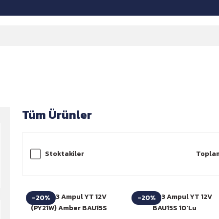
Tüm Ürünler
Stoktakiler
Toplam
Niken 93 Ampul YT 12V
Niken 93 Ampul YT 12V
-20%
-20%
(PY21W) Amber BAU15S
BAU15S 10'Lu