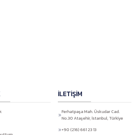
K
İLETİŞİM
k
Ferhatpaşa Mah. Üskudar Cad.
No.30 Ataşehir, İstanbul, Türkiye
+90 (216) 661 23 13
nuttum