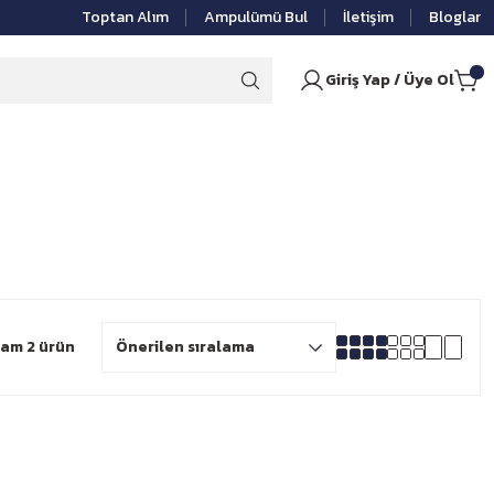
Toptan Alım
Ampulümü Bul
İletişim
Bloglar
Giriş Yap / Üye Ol
am 2 ürün