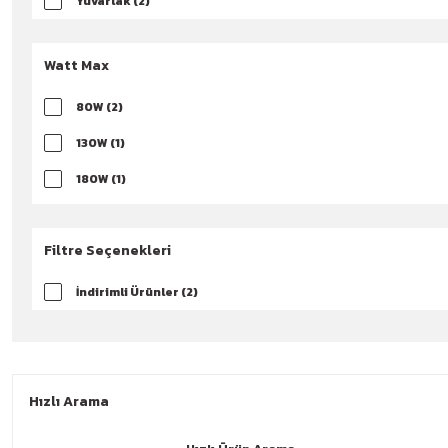
Yuvarlak (2)
Watt Max
80W (2)
130W (1)
180W (1)
500W (1)
Filtre Seçenekleri
İndirimli Ürünler (2)
Hızlı Arama