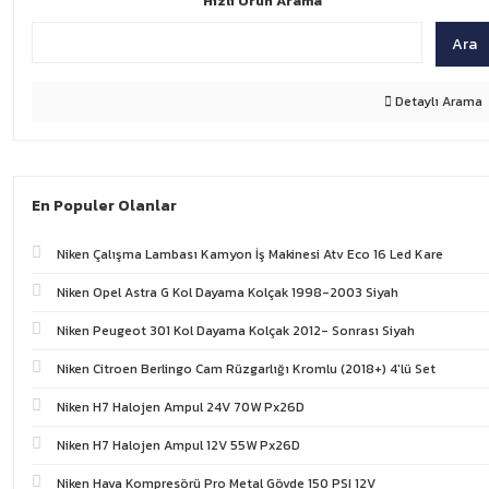
Hızlı Ürün Arama
Ara
Detaylı Arama
En Populer Olanlar
Niken Çalışma Lambası Kamyon İş Makinesi Atv Eco 16 Led Kare
Niken Opel Astra G Kol Dayama Kolçak 1998-2003 Siyah
Niken Peugeot 301 Kol Dayama Kolçak 2012- Sonrası Siyah
Niken Citroen Berlingo Cam Rüzgarlığı Kromlu (2018+) 4'lü Set
Niken H7 Halojen Ampul 24V 70W Px26D
Niken H7 Halojen Ampul 12V 55W Px26D
Niken Hava Kompresörü Pro Metal Gövde 150 PSI 12V