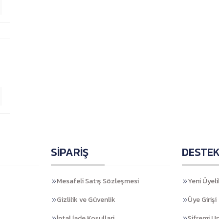
SİPARİŞ
DESTE
Mesafeli Satış Sözleşmesi
Yeni Üyeli
Gizlilik ve Güvenlik
Üye Girişi
İptal İade Koşullari
Şifremi U