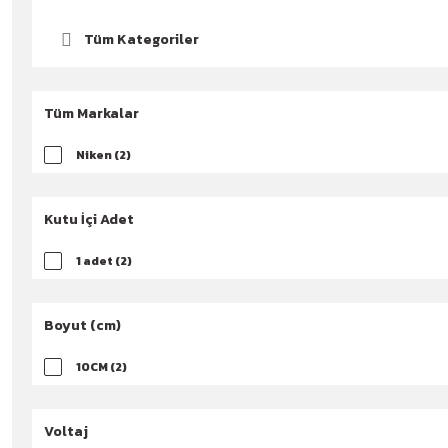
Tüm Kategoriler
Tüm Markalar
Niken (2)
Kutu İçi Adet
1 adet (2)
Boyut (cm)
10CM (2)
Voltaj