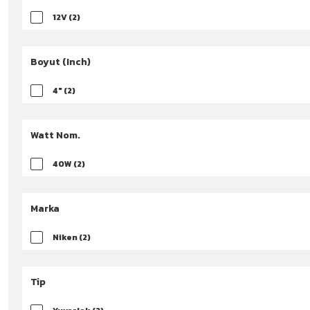
12V (2)
Boyut (Inch)
4" (2)
Watt Nom.
40W (2)
Marka
Niken (2)
Tip