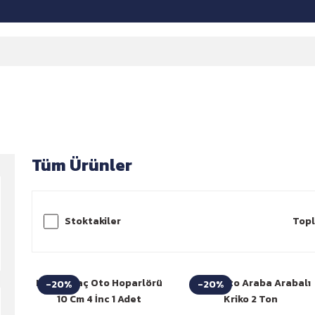
Tüm Ürünler
Stoktakiler
Topl
Niken Araç Oto Hoparlörü
Niken Oto Araba Arabalı
-20%
-20%
10 Cm 4 İnc 1 Adet
Kriko 2 Ton