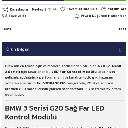
Yorum Yaz
Karşılaştır
Paylaş
Tavsiye Et
Fiyatı Düşünce Haber Ver
Test1
Test
Ürün Bilgisi
BMW'nin en teknolojik ve modern serilerinden biri olan
G20 (7. Nesil
3 Serisi)
için tasarlanan bu
LED Far Kontrol Modülü
, aracınızın
gelişmiş aydınlatma performansını ve karakteristik ışık imzasını
yöneten ana birimdir.
63118496136
parça kodu, 2019 ve sonrası
üretilen G20 modellerinin yüksek standarttaki LED sistemleriyle tam
uyumludur.
BMW 3 Serisi G20 Sağ Far LED
Kontrol Modülü