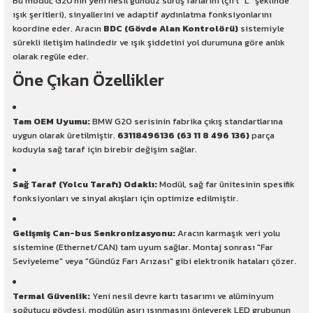
Bu modül; G20'nin yeni nesil gündüz sürüş farlarını (çift "L" şeklinde
ışık şeritleri), sinyallerini ve adaptif aydınlatma fonksiyonlarını
koordine eder. Aracın
BDC (Gövde Alan Kontrolörü)
sistemiyle
sürekli iletişim halindedir ve ışık şiddetini yol durumuna göre anlık
olarak regüle eder.
Öne Çıkan Özellikler
Tam OEM Uyumu:
BMW G20 serisinin fabrika çıkış standartlarına
uygun olarak üretilmiştir.
63118496136 (63 11 8 496 136)
parça
koduyla sağ taraf için birebir değişim sağlar.
Sağ Taraf (Yolcu Tarafı) Odaklı:
Modül, sağ far ünitesinin spesifik
fonksiyonları ve sinyal akışları için optimize edilmiştir.
Gelişmiş Can-bus Senkronizasyonu:
Aracın karmaşık veri yolu
sistemine (Ethernet/CAN) tam uyum sağlar. Montaj sonrası "Far
Seviyeleme" veya "Gündüz Farı Arızası" gibi elektronik hataları çözer.
Termal Güvenlik:
Yeni nesil devre kartı tasarımı ve alüminyum
soğutucu gövdesi, modülün aşırı ısınmasını önleyerek LED grubunun