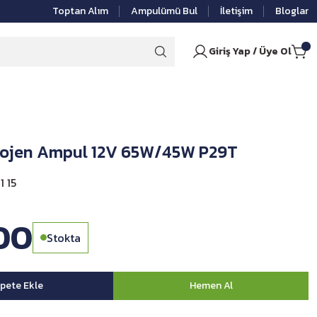
Toptan Alım
Ampulümü Bul
İletişim
Bloglar
Giriş Yap / Üye Ol
lojen Ampul 12V 65W/45W P29T
 15
00
Stokta
pete Ekle
Hemen Al