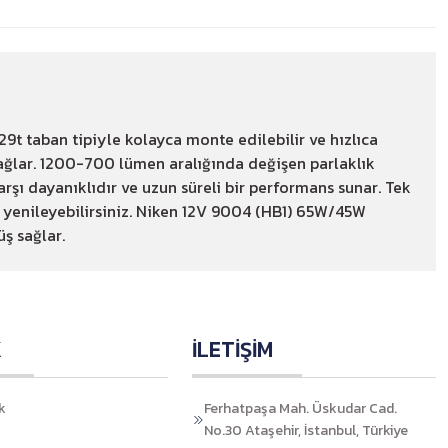
9t taban tipiyle kolayca monte edilebilir ve hızlıca
 sağlar. 1200-700 lümen aralığında değişen parlaklık
arşı dayanıklıdır ve uzun süreli bir performans sunar. Tek
ca yenileyebilirsiniz. Niken 12V 9004 (HB1) 65W/45W
ş sağlar.
K
İLETİŞİM
k
Ferhatpaşa Mah. Üskudar Cad.
No.30 Ataşehir, İstanbul, Türkiye