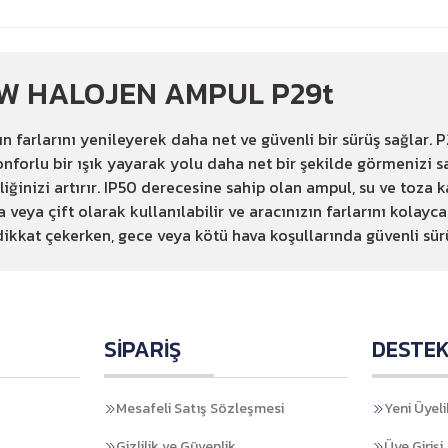
45W HALOJEN AMPUL P29t
arlarını yenileyerek daha net ve güvenli bir sürüş sağlar. P2
onforlu bir ışık yayarak yolu daha net bir şekilde görmenizi
iğinizi artırır. IP50 derecesine sahip olan ampul, su ve toza k
 veya çift olarak kullanılabilir ve aracınızın farlarını kolay
ikkat çekerken, gece veya kötü hava koşullarında güvenli sürü
SİPARİŞ
DESTE
Mesafeli Satış Sözleşmesi
Yeni Üyeli
Gizlilik ve Güvenlik
Üye Girişi