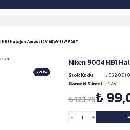
4 HB1 Halojen Ampul 12V 65W/45W P29T
Niken 9004 HB1 Ha
-20%
Stok Kodu
062 001 01
Garanti Süresi
1 Ay
₺ 99,
₺ 123,75
Se