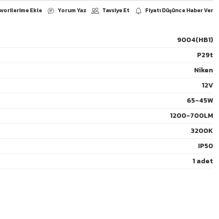
9004(HB1)
P29t
Yorum Yaz
arşılaştır
Paylaş
Niken
12V
65-45W
1200-700LM
3200K
IP50
1 adet