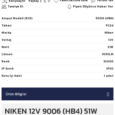
Yorum Yaz
Karşılaştır
Paylaş
Tavsiye Et
Fiyatı Düşünce Haber Ver
Ampul Modeli (ECE)
9006 (HB4)
Taban
P22d
Marka
Niken
Voltaj
12V
Watt
51W
Lümen
1095LM
Renk
3200K
IP Sınıfı
IP50
Kutu İçi Adet
1 adet
Ürün Bilgisi
NIKEN 12V 9006 (HB4) 51W