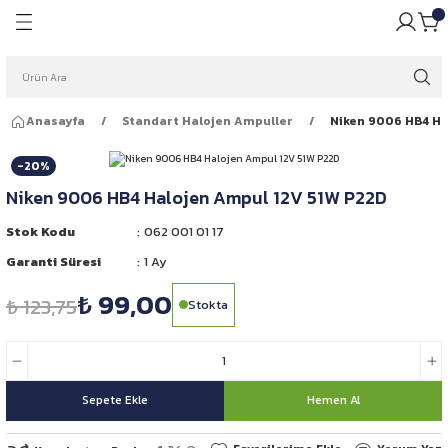
Geri Dön
Geri Dön
pulü
ığı
Anasayfa
Standart Halojen Ampuller
Niken 9006 HB4 Ha
ar Ampulleri
garlığı
-20%
Far Ampulleri
 Rüzgarlığı
Niken 9006 HB4 Halojen Ampul 12V 51W P22D
ar Ampulleri
Stok Kodu
062 001 01 17
Garanti Süresi
1 Ay
 Far Ampulleri
₺ 99,00
₺ 123,75
Stokta
i Led Far Ampulleri
 Ampulü
Sepete Ekle
Hemen Al