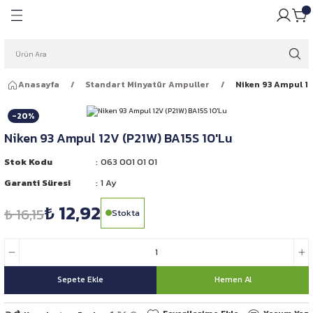
Geri Dön
Geri Dön
pulü
ığı
Anasayfa
Standart Minyatür Ampuller
Niken 93 Ampul 12
ar Ampulleri
garlığı
-20%
Far Ampulleri
 Rüzgarlığı
Niken 93 Ampul 12V (P21W) BA15S 10'Lu
ar Ampulleri
Stok Kodu
063 001 01 01
Garanti Süresi
1 Ay
 Far Ampulleri
₺ 12,92
₺ 16,15
Stokta
i Led Far Ampulleri
 Ampulü
Sepete Ekle
Hemen Al