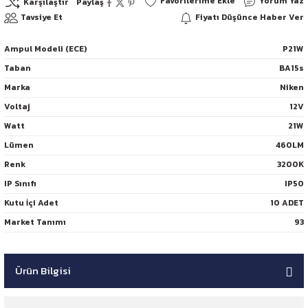
Yorum Yaz
Karşılaştır
Paylaş
Tavsiye Et
Fiyatı Düşünce Haber Ver
Ampul Modeli (ECE)
P21W
Taban
BA15s
Marka
Niken
Voltaj
12V
Watt
21W
Lümen
460LM
Renk
3200K
IP Sınıfı
IP50
Kutu İçi Adet
10 ADET
Market Tanımı
93
Ürün Bilgisi