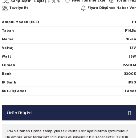
Yorum Yaz
Karşılaştır
Paylaş
Tavsiye Et
Fiyatı Düşünce Haber Ver
Ampul Modeli (ECE)
H1
Taban
P14.5s
Marka
Niken
Voltaj
12V
Watt
55W
Lümen
1550LM
Renk
3200K
IP Sınıfı
IP50
Kutu İçi Adet
1 adet
Ürün Bilgisi
, P14.5s taban tipine sahip yüksek kaliteli bir aydınlatma çözümüdür.
Bu ampul, araç farlarınız için güçlü ve güvenilir bir seçenektir. 3200K