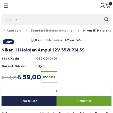
Geri Dön
Geri Dön
pulü
ığı
Anasayfa
Standart Halojen Ampuller
Niken H1 Halojen A
ar Ampulleri
garlığı
-20%
Far Ampulleri
 Rüzgarlığı
Niken H1 Halojen Ampul 12V 55W P14.5S
ar Ampulleri
Stok Kodu
062 001 01 01
Garanti Süresi
1 Ay
 Far Ampulleri
₺ 59,00
₺ 73,75
Stokta
i Led Far Ampulleri
 Ampulü
Sepete Ekle
Hemen Al