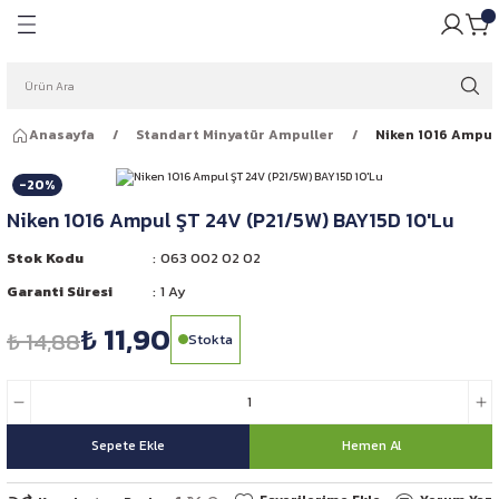
Geri Dön
Geri Dön
pulü
ığı
Anasayfa
Standart Minyatür Ampuller
Niken 1016 Ampul 
ar Ampulleri
garlığı
-20%
Far Ampulleri
 Rüzgarlığı
Niken 1016 Ampul ŞT 24V (P21/5W) BAY15D 10'Lu
ar Ampulleri
Stok Kodu
063 002 02 02
Garanti Süresi
1 Ay
 Far Ampulleri
₺ 11,90
₺ 14,88
Stokta
i Led Far Ampulleri
 Ampulü
Sepete Ekle
Hemen Al