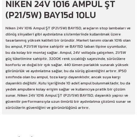
NIKEN 24V 1016 AMPUL ŞT
(P21/5W) BAY15d 10LU
Niken 24V 1016 Ampul ŞT (P21/5W) BAY15D, araçların stop lambaları ve
dönüş sinyalleri gibi aydınlatma sistemlerinde kullanılmak üzere
tasarlanmış yüksek kaliteli bir üründür. Market tanımı olarak 1016 olan
bu ampul, P21/5W tipine sahiptir ve BAY15D taban tipine uyumludur,
bu da kolay bir montaj sağlar. Ampul, 24V voltajda çalışırken, 21/5W
güç tüketimine sahiptir. 3200K renk sıcaklığı sayesinde, sürücülere
konforlu ve doğal bir ışık sağlar. 440 lümen parlaklık sunarak yüksek
görünürlük ve aydınlatma sağlar, bu da sürüş güvenliğini artırır. IP50
sınıfında olan bu ampul, toza karşı dayanıklıdır, ancak suya karşı
dayanıklı değildir. Kutu içeriğinde 10 adet ampul bulunmaktadır, bu da
yedek ampullere kolay erişim sağlar ve kullanıcıya pratik bir çözüm
sunar. Niken 24V 1016 Ampul ŞT (P21/5W) BAY15D, dayanıklı yapısı ve
güvenilir performansıyla uzun ömürlü bir aydınlatma çözümü sunar ve
sürücülerin güvenliğini ve görünürlüğünü artırır.