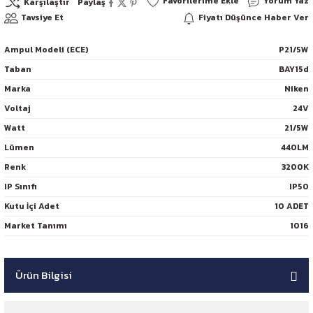
Yorum Yaz
Karşılaştır
Paylaş
Tavsiye Et
Fiyatı Düşünce Haber Ver
Ampul Modeli (ECE)
P21/5W
Taban
BAY15d
Marka
Niken
Voltaj
24V
Watt
21/5W
Lümen
440LM
Renk
3200K
IP Sınıfı
IP50
Kutu İçi Adet
10 ADET
Market Tanımı
1016
Ürün Bilgisi