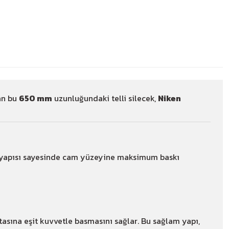
Yorum Yaz
arşılaştır
Paylaş
nan bu
650 mm
uzunluğundaki telli silecek,
Niken
et yapısı sayesinde cam yüzeyine maksimum baskı
asına eşit kuvvetle basmasını sağlar. Bu sağlam yapı,