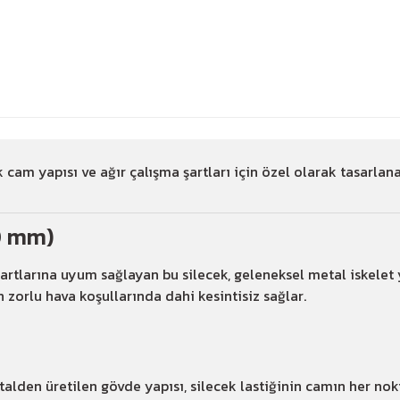
K
k cam yapısı ve ağır çalışma şartları için özel olarak tasarla
50 mm)
artlarına uyum sağlayan bu silecek, geleneksel metal iskel
n zorlu hava koşullarında dahi kesintisiz sağlar.
den üretilen gövde yapısı, silecek lastiğinin camın her nokt