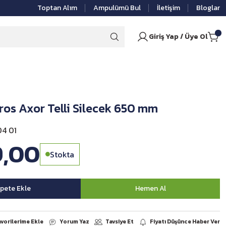
Toptan Alım
Ampulümü Bul
İletişim
Bloglar
Giriş Yap / Üye Ol
ros Axor Telli Silecek 650 mm
4 01
9,00
Stokta
pete Ekle
Hemen Al