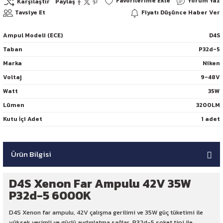
Yorum Yaz
Karşılaştır
Paylaş
Tavsiye Et
Fiyatı Düşünce Haber Ver
Ampul Modeli (ECE)
D4S
Taban
P32d-5
Marka
Niken
Voltaj
9-48V
Watt
35W
Lümen
3200LM
Kutu İçi Adet
1 adet
Ürün Bilgisi
D4S Xenon Far Ampulu 42V 35W
P32d-5 6000K
D4S Xenon far ampulu, 42V çalışma gerilimi ve 35W güç tüketimi ile
yüksek verimli ve güçlü aydınlatma sağlar. P32d-5 soket tipi ile