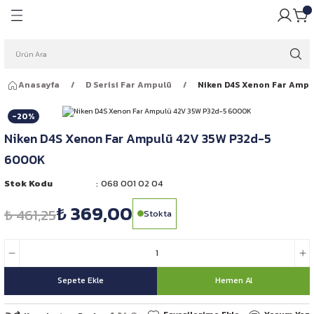
Geri Dön
Geri Dön
pulü
ığı
Anasayfa
D Serisi Far Ampulü
Niken D4S Xenon Far Ampu
ar Ampulleri
garlığı
-20%
Far Ampulleri
 Rüzgarlığı
Niken D4S Xenon Far Ampulü 42V 35W P32d-5
6000K
ar Ampulleri
Stok Kodu
068 001 02 04
 Far Ampulleri
₺ 369,00
₺ 461,25
Stokta
i Led Far Ampulleri
 Ampulü
Sepete Ekle
Hemen Al