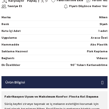
Yorum Yaz
Karşılaştır
Paylaş
Tavsiye Et
Fiyatı Düşünce Haber Ver
Marka
Niken
Renk
Siyah
Kutu İçi Adet
1 adet
Uygulama
Araca Özel
Hammadde
Abs Plastik
Saklama Haznesi
Flok Kaplama
Bağlantı
Vidasız
Ek Özellikler
90° Yukarı Katlanabilme
Ürün Bilgisi
Fabrikasyon Uyum ve Maksimum Konfor: Fiesta Kol Dayama
Sürüş keyfini zirveye taşımak ve iç mekanın estetiğini korumak için
özel olarak tasarlanan Niken, Ford Fiesta iç mekanına birebir uyum