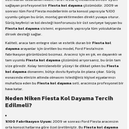
sağlayan profesyonel bir
Fiesta kol dayama
çözümüdür. 2009 ve
sonrası tüm Ford Fiesta modellerinin orta konsol yapısıyla %100
uyumlu çalışan bu ürün, montaj gerektirmeden direkt yuvaya oturur.
Sürüş keyfinizi ve kol desteği konforunuzu bir üst seviyeye taşıyan bu
Fiesta kol dayama
sistemi, ergonomik yapısıyla tüm yolculuklarda
dirsek desteği sağlar.
Kaliteli, araca tam entegre olan ve estetik duran bir
Fiesta kol
dayama
arayanlar için üretilen bu model, Ford Fiesta'nızın
fabrikasyon görüntüsünü bozmaz. Aracınız için en şık, en dayanıklı ve
tam uyumlu
Fiesta kol dayama
çözümünü arıyorsanız, bu ürün tam
size göredir. Kolay temizlenebilir yüzeyi ile dikkat çeken bu
Fiesta
kol dayama
donanımı, bütçe dostu fiyatıyla ön plana çıkar. Sürüş
esnasında elinizin altında olmasını istediğiniz kişisel eşyalarınızı
muhafaza eden bu
Fiesta kol dayama
seti, aracınıza profesyonel bir
hava katar.
Neden Niken Fiesta Kol Dayama Tercih
Edilmeli?
%100 Fabrikasyon Uyum:
2009 ve sonrası Ford Fiesta aracınızın
orta konsol hatlarına göre özel üretilmiştir. Bu
Fiesta kol dayama