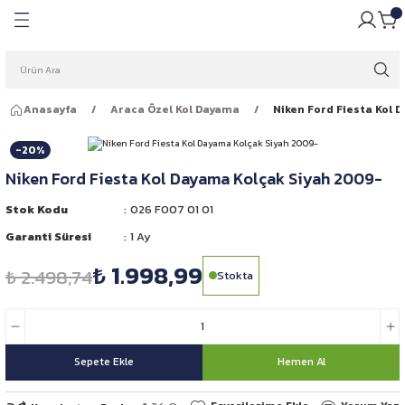
Geri Dön
Geri Dön
pulü
ığı
Anasayfa
Araca Özel Kol Dayama
Niken Ford Fiesta Kol 
ar Ampulleri
garlığı
-20%
Far Ampulleri
 Rüzgarlığı
Niken Ford Fiesta Kol Dayama Kolçak Siyah 2009-
ar Ampulleri
Stok Kodu
026 FO07 01 01
Garanti Süresi
1 Ay
 Far Ampulleri
₺ 1.998,99
₺ 2.498,74
Stokta
i Led Far Ampulleri
 Ampulü
Sepete Ekle
Hemen Al