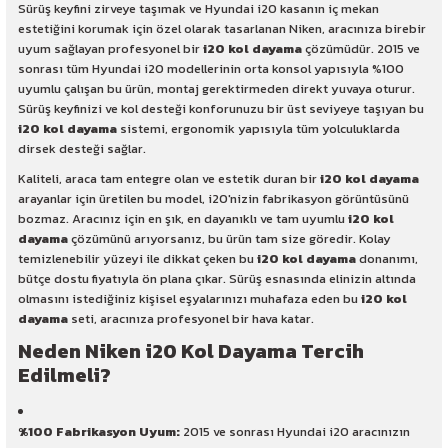
Sürüş keyfini zirveye taşımak ve Hyundai i20 kasanın iç mekan
estetiğini korumak için özel olarak tasarlanan Niken, aracınıza birebir
uyum sağlayan profesyonel bir
i20 kol dayama
çözümüdür. 2015 ve
sonrası tüm Hyundai i20 modellerinin orta konsol yapısıyla %100
uyumlu çalışan bu ürün, montaj gerektirmeden direkt yuvaya oturur.
Sürüş keyfinizi ve kol desteği konforunuzu bir üst seviyeye taşıyan bu
i20 kol dayama
sistemi, ergonomik yapısıyla tüm yolculuklarda
dirsek desteği sağlar.
Kaliteli, araca tam entegre olan ve estetik duran bir
i20 kol dayama
arayanlar için üretilen bu model, i20'nizin fabrikasyon görüntüsünü
bozmaz. Aracınız için en şık, en dayanıklı ve tam uyumlu
i20 kol
dayama
çözümünü arıyorsanız, bu ürün tam size göredir. Kolay
temizlenebilir yüzeyi ile dikkat çeken bu
i20 kol dayama
donanımı,
bütçe dostu fiyatıyla ön plana çıkar. Sürüş esnasında elinizin altında
olmasını istediğiniz kişisel eşyalarınızı muhafaza eden bu
i20 kol
dayama
seti, aracınıza profesyonel bir hava katar.
Neden Niken i20 Kol Dayama Tercih
Edilmeli?
%100 Fabrikasyon Uyum:
2015 ve sonrası Hyundai i20 aracınızın