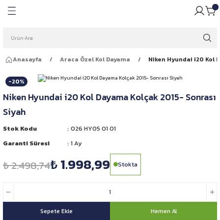
Geri Dön
Geri Dön
pulü
ığı
Anasayfa
Araca Özel Kol Dayama
Niken Hyundai i20 Kol 
ar Ampulleri
garlığı
-20%
Far Ampulleri
 Rüzgarlığı
Niken Hyundai i20 Kol Dayama Kolçak 2015- Sonrası
Siyah
ar Ampulleri
Stok Kodu
026 HY05 01 01
 Far Ampulleri
Garanti Süresi
1 Ay
₺ 1.998,99
i Led Far Ampulleri
₺ 2.498,74
Stokta
 Ampulü
Sepete Ekle
Hemen Al