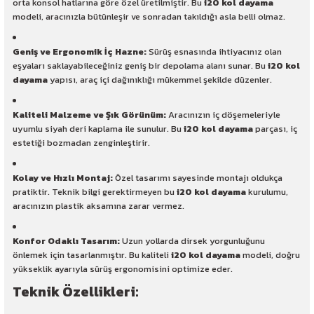
orta konsol hatlarına göre özel üretilmiştir. Bu
i20 kol dayama
modeli, aracınızla bütünleşir ve sonradan takıldığı asla belli olmaz.
Geniş ve Ergonomik İç Hazne:
Sürüş esnasında ihtiyacınız olan
eşyaları saklayabileceğiniz geniş bir depolama alanı sunar. Bu
i20 kol
dayama
yapısı, araç içi dağınıklığı mükemmel şekilde düzenler.
Kaliteli Malzeme ve Şık Görünüm:
Aracınızın iç döşemeleriyle
uyumlu siyah deri kaplama ile sunulur. Bu
i20 kol dayama
parçası, iç
estetiği bozmadan zenginleştirir.
Kolay ve Hızlı Montaj:
Özel tasarımı sayesinde montajı oldukça
pratiktir. Teknik bilgi gerektirmeyen bu
i20 kol dayama
kurulumu,
aracınızın plastik aksamına zarar vermez.
Konfor Odaklı Tasarım:
Uzun yollarda dirsek yorgunluğunu
önlemek için tasarlanmıştır. Bu kaliteli
i20 kol dayama
modeli, doğru
yükseklik ayarıyla sürüş ergonomisini optimize eder.
Teknik Özellikleri: