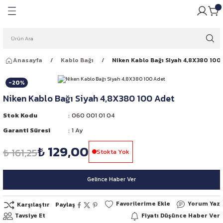
Geri Dön
Geri Dön
pulü
ığı
Anasayfa
Kablo Bağı
Niken Kablo Bağı Siyah 4,8X380 100
ar Ampulleri
garlığı
-20%
Far Ampulleri
 Rüzgarlığı
Niken Kablo Bağı Siyah 4,8X380 100 Adet
ar Ampulleri
Stok Kodu
060 001 01 04
Garanti Süresi
1 Ay
 Far Ampulleri
₺ 129,00
₺ 161,25
Stokta Yok
i Led Far Ampulleri
Gelince Haber Ver
 Ampulü
Yorum Yaz
Karşılaştır
Paylaş
Tavsiye Et
Fiyatı Düşünce Haber Ver