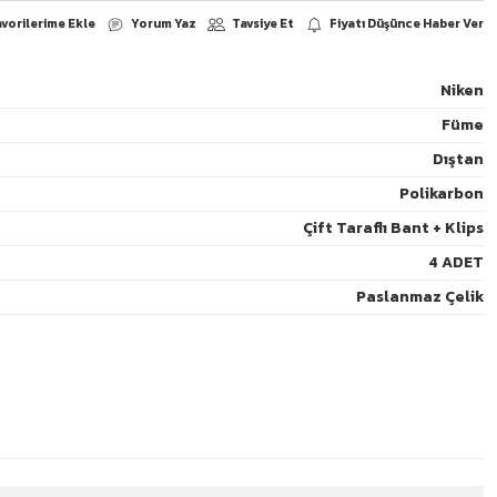
Niken
Füme
Yorum Yaz
arşılaştır
Paylaş
Dıştan
Polikarbon
Çift Taraflı Bant + Klips
4 ADET
Paslanmaz Çelik