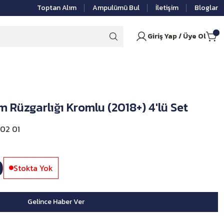
Toptan Alım
Ampulümü Bul
İletişim
Bloglar
Giriş Yap / Üye Ol
m Rüzgarlığı Kromlu (2018+) 4'lü Set
02 01
0
Stokta Yok
Gelince Haber Ver