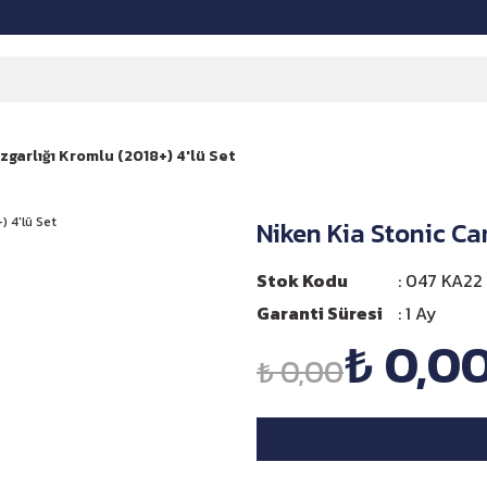
zgarlığı Kromlu (2018+) 4'lü Set
Niken Kia Stonic Ca
Stok Kodu
047 KA22 
Garanti Süresi
1 Ay
₺ 0,0
₺ 0,00