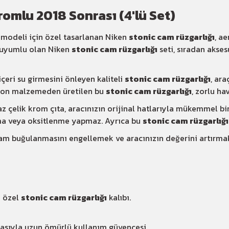
romlu 2018 Sonrası (4'lü Set)
 modeli için özel tasarlanan Niken
stonic cam rüzgarlığı
, a
ir uyumlu olan Niken
stonic cam rüzgarlığı
seti, sıradan akse
çeri su girmesini önleyen kaliteli
stonic cam rüzgarlığı
, ara
arbon malzemeden üretilen bu
stonic cam rüzgarlığı
, zorlu ha
çelik krom çıta, aracınızın orijinal hatlarıyla mükemmel bir
ma veya oksitlenme yapmaz. Ayrıca bu
stonic cam rüzgarlığı
 cam buğulanmasını engellemek ve aracınızın değerini artırma
n özel
stonic cam rüzgarlığı
kalıbı.
sıyla uzun ömürlü kullanım güvencesi.