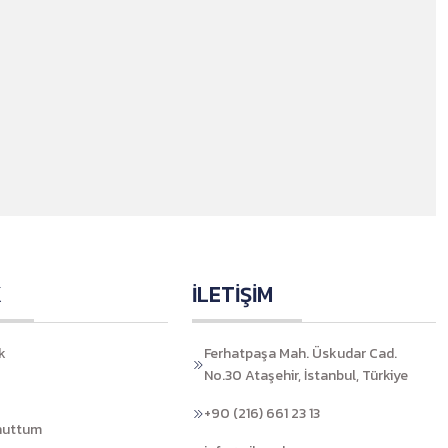
K
İLETİŞİM
k
Ferhatpaşa Mah. Üskudar Cad.
No.30 Ataşehir, İstanbul, Türkiye
+90 (216) 661 23 13
nuttum