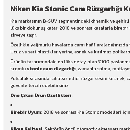
Niken Kia Stonic Cam Rüzgarlığı K
Kia markasının B-SUV segmentindeki dinamik ve şehirli
lüks bir dokunuş katar. 2018 ve sonrası kasalarla bireb
zirveye taşır.
Özellikle yağmurlu havalarda camı hafif araladığınızda i
Ucuz ve sert plastikler yerine, esnek ve kırılmaz polik
Ürünün tasarımındaki en lüks detay olan %100 paslanmaz 
kromlu
stonic cam rüzgarlığı
, zamanla solma, matlaş
Yolculuk sırasında rahatsız edici rüzgar sesini kesmek,
güvenle tercih edebilirsiniz.
Öne Çıkan Ürün Özellikleri:
Birebir Uyum:
2018 ve sonrası Kia Stonic modelleri içi
Niken Kalitesi:
Sektörün öncü otomotiv aksesuarı marka