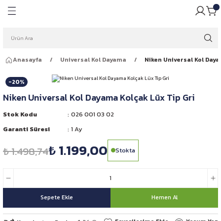
Geri Dön
Geri Dön
pulü
ığı
Anasayfa
Universal Kol Dayama
Niken Universal Kol Daya
ar Ampulleri
garlığı
-20%
Far Ampulleri
 Rüzgarlığı
Niken Universal Kol Dayama Kolçak Lüx Tip Gri
ar Ampulleri
Stok Kodu
026 001 03 02
Garanti Süresi
1 Ay
 Far Ampulleri
₺ 1.199,00
₺ 1.498,74
Stokta
i Led Far Ampulleri
 Ampulü
Sepete Ekle
Hemen Al