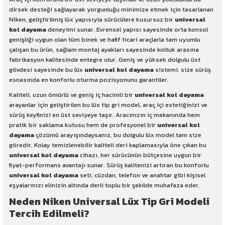
dirsek desteği sağlayarak yorgunluğu minimize etmek için tasarlanan
Niken, geliştirilmiş lüx yapısıyla sürücülere kusursuz bir
universal
kol dayama
deneyimi sunar. Evrensel yapısı sayesinde orta konsol
genişliği uygun olan tüm binek ve hafif ticari araçlarla tam uyumlu
çalışan bu ürün, sağlam montaj ayakları sayesinde koltuk arasına
fabrikasyon kalitesinde entegre olur. Geniş ve yüksek dolgulu üst
gövdesi sayesinde bu lüx
universal kol dayama
sistemi, size sürüş
esnasında en konforlu oturma pozisyonunu garantiler.
Kaliteli, uzun ömürlü ve geniş iç hacimli bir
universal kol dayama
arayanlar için geliştirilen bu lüx tip gri model, araç içi estetiğinizi ve
sürüş keyfinizi en üst seviyeye taşır. Aracınızın iç mekanında hem
pratik bir saklama kutusu hem de profesyonel bir
universal kol
dayama
çözümü arayışındaysanız, bu dolgulu lüx model tam size
göredir. Kolay temizlenebilir kaliteli deri kaplamasıyla öne çıkan bu
universal kol dayama
cihazı, her sürücünün bütçesine uygun bir
fiyat-performans avantajı sunar. Sürüş kalitenizi artıran bu konforlu
universal kol dayama
seti, cüzdan, telefon ve anahtar gibi kişisel
eşyalarınızı elinizin altında derli toplu bir şekilde muhafaza eder.
Neden Niken Universal Lüx Tip Gri Modeli
Tercih Edilmeli?