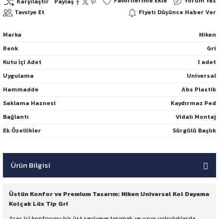
Yorum Yaz
Karşılaştır
Paylaş
Tavsiye Et
Fiyatı Düşünce Haber Ver
Marka
Niken
Renk
Gri
Kutu İçi Adet
1 adet
Uygulama
Universal
Hammadde
Abs Plastik
Saklama Haznesi
Kaydırmaz Ped
Bağlantı
Vidalı Montaj
Ek Özellikler
Sürgülü Başlık
Ürün Bilgisi
Üstün Konfor ve Premium Tasarım: Niken Universal Kol Dayama
Kolçak Lüx Tip Gri
Araç içi konforunu bir üst seviyeye taşımak ve uzun yolculuklarda