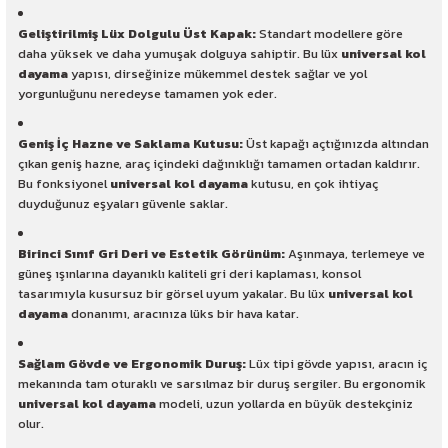
Geliştirilmiş Lüx Dolgulu Üst Kapak:
Standart modellere göre
daha yüksek ve daha yumuşak dolguya sahiptir. Bu lüx
universal kol
dayama
yapısı, dirseğinize mükemmel destek sağlar ve yol
yorgunluğunu neredeyse tamamen yok eder.
Geniş İç Hazne ve Saklama Kutusu:
Üst kapağı açtığınızda altından
çıkan geniş hazne, araç içindeki dağınıklığı tamamen ortadan kaldırır.
Bu fonksiyonel
universal kol dayama
kutusu, en çok ihtiyaç
duyduğunuz eşyaları güvenle saklar.
Birinci Sınıf Gri Deri ve Estetik Görünüm:
Aşınmaya, terlemeye ve
güneş ışınlarına dayanıklı kaliteli gri deri kaplaması, konsol
tasarımıyla kusursuz bir görsel uyum yakalar. Bu lüx
universal kol
dayama
donanımı, aracınıza lüks bir hava katar.
Sağlam Gövde ve Ergonomik Duruş:
Lüx tipi gövde yapısı, aracın iç
mekanında tam oturaklı ve sarsılmaz bir duruş sergiler. Bu ergonomik
universal kol dayama
modeli, uzun yollarda en büyük destekçiniz
olur.