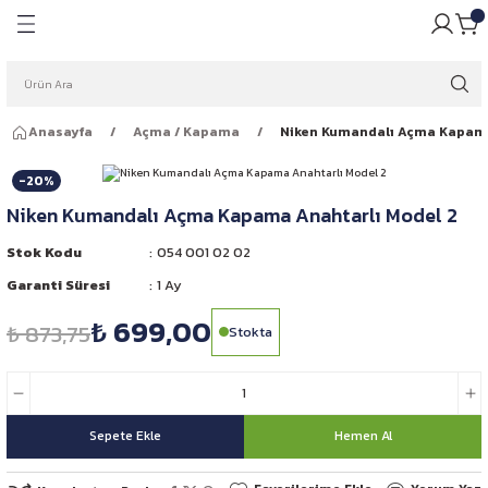
Geri Dön
Geri Dön
pulü
ığı
Anasayfa
Açma / Kapama
Niken Kumandalı Açma Kapama
ar Ampulleri
garlığı
-20%
Far Ampulleri
 Rüzgarlığı
Niken Kumandalı Açma Kapama Anahtarlı Model 2
ar Ampulleri
Stok Kodu
054 001 02 02
Garanti Süresi
1 Ay
 Far Ampulleri
₺ 699,00
₺ 873,75
Stokta
i Led Far Ampulleri
 Ampulü
Sepete Ekle
Hemen Al