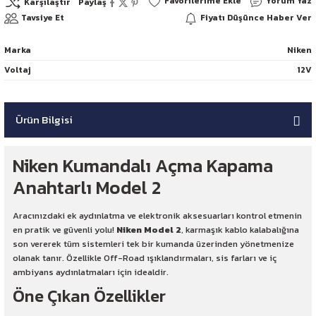
Yorum Yaz
Karşılaştır
Paylaş
Tavsiye Et
Fiyatı Düşünce Haber Ver
Marka
Niken
Voltaj
12V
Ürün Bilgisi
Niken Kumandalı Açma Kapama
Anahtarlı Model 2
Aracınızdaki ek aydınlatma ve elektronik aksesuarları kontrol etmenin
en pratik ve güvenli yolu!
Niken Model 2
, karmaşık kablo kalabalığına
son vererek tüm sistemleri tek bir kumanda üzerinden yönetmenize
olanak tanır. Özellikle Off-Road ışıklandırmaları, sis farları ve iç
ambiyans aydınlatmaları için idealdir.
Öne Çıkan Özellikler