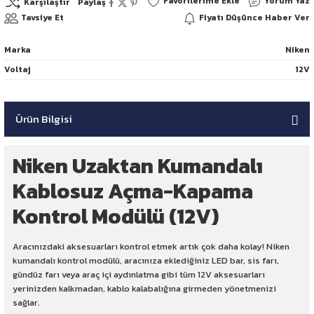
Yorum Yaz
Karşılaştır
Paylaş
Tavsiye Et
Fiyatı Düşünce Haber Ver
Marka
Niken
Voltaj
12V
Ürün Bilgisi
Niken Uzaktan Kumandalı
Kablosuz Açma-Kapama
Kontrol Modülü (12V)
Aracınızdaki aksesuarları kontrol etmek artık çok daha kolay! Niken
kumandalı kontrol modülü, aracınıza eklediğiniz LED bar, sis farı,
gündüz farı veya araç içi aydınlatma gibi tüm 12V aksesuarları
yerinizden kalkmadan, kablo kalabalığına girmeden yönetmenizi
sağlar.