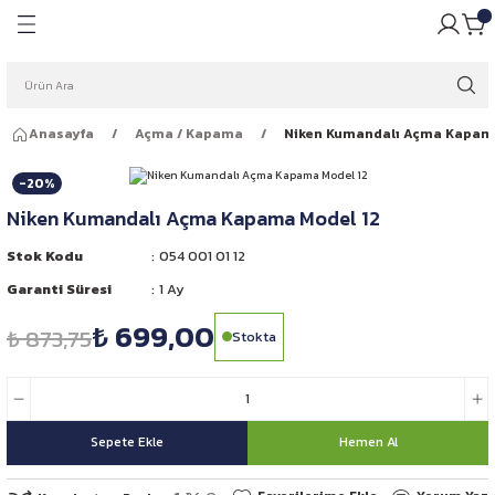
Geri Dön
Geri Dön
pulü
ığı
Anasayfa
Açma / Kapama
Niken Kumandalı Açma Kapama
ar Ampulleri
garlığı
-20%
Far Ampulleri
 Rüzgarlığı
Niken Kumandalı Açma Kapama Model 12
ar Ampulleri
Stok Kodu
054 001 01 12
Garanti Süresi
1 Ay
 Far Ampulleri
₺ 699,00
₺ 873,75
Stokta
i Led Far Ampulleri
 Ampulü
Sepete Ekle
Hemen Al