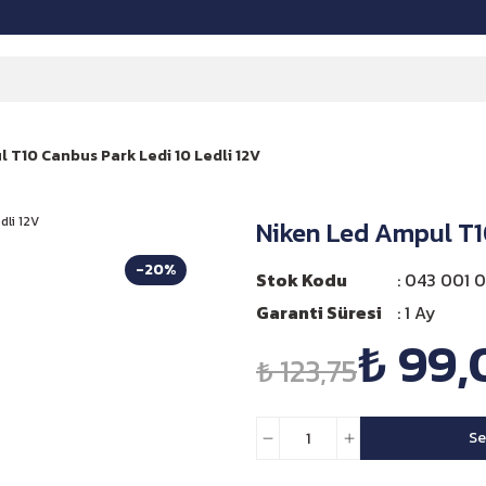
 T10 Canbus Park Ledi 10 Ledli 12V
Niken Led Ampul T10
-20%
Stok Kodu
043 001 0
Garanti Süresi
1 Ay
₺ 99,
₺ 123,75
Se