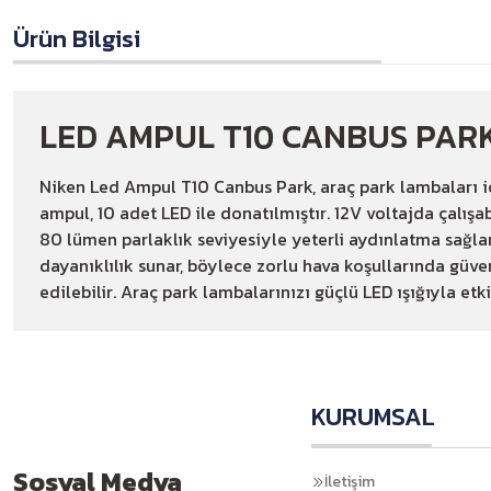
Ürün Bilgisi
LED AMPUL T10 CANBUS PARK 
Niken Led Ampul T10 Canbus Park, araç park lambaları iç
ampul, 10 adet LED ile donatılmıştır. 12V voltajda çalış
80 lümen parlaklık seviyesiyle yeterli aydınlatma sağlar
dayanıklılık sunar, böylece zorlu hava koşullarında güv
edilebilir. Araç park lambalarınızı güçlü LED ışığıyla etkil
KURUMSAL
Sosyal Medya
İletişim