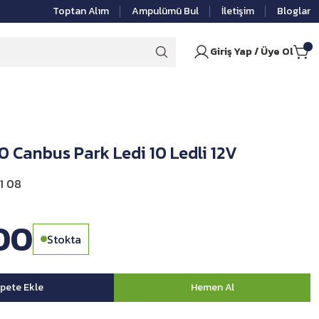
Toptan Alım
Ampulümü Bul
İletişim
Bloglar
Giriş Yap / Üye Ol
 Canbus Park Ledi 10 Ledli 12V
1 08
00
Stokta
pete Ekle
Hemen Al