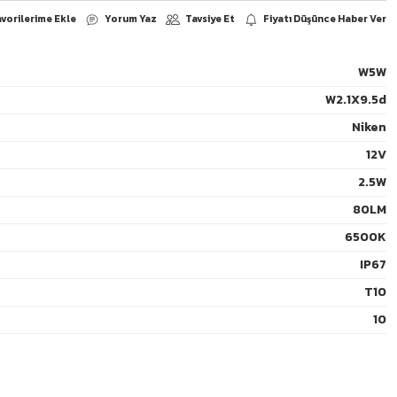
W5W
W2.1X9.5d
Yorum Yaz
arşılaştır
Paylaş
Niken
12V
2.5W
80LM
6500K
IP67
T10
10