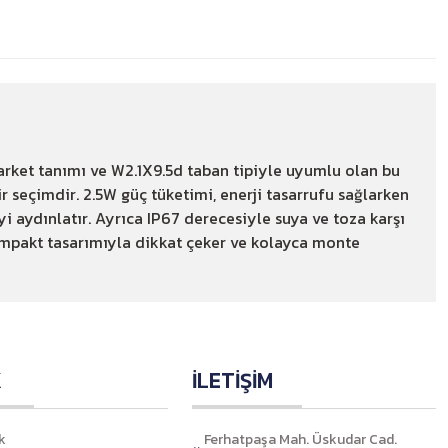
arket tanımı ve W2.1X9.5d taban tipiyle uyumlu olan bu
r seçimdir. 2.5W güç tüketimi, enerji tasarrufu sağlarken
yi aydınlatır. Ayrıca IP67 derecesiyle suya ve toza karşı
kompakt tasarımıyla dikkat çeker ve kolayca monte
K
İLETİŞİM
k
Ferhatpaşa Mah. Üskudar Cad.