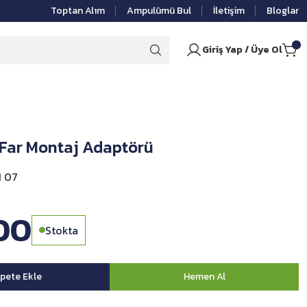
Toptan Alım
Ampulümü Bul
İletişim
Bloglar
Giriş Yap / Üye Ol
 Far Montaj Adaptörü
1 07
00
Stokta
pete Ekle
Hemen Al