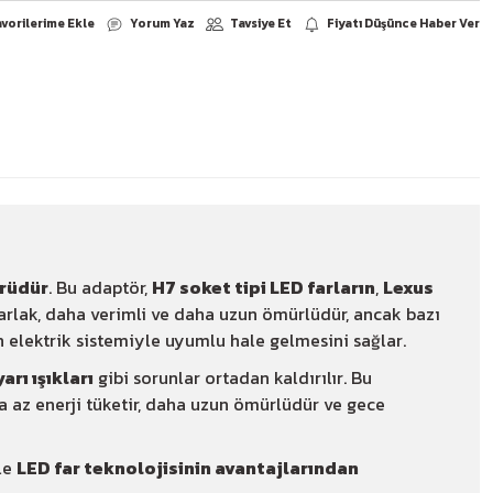
Yorum Yaz
arşılaştır
Paylaş
rüdür
. Bu adaptör,
H7 soket tipi LED farların
,
Lexus
arlak, daha verimli ve daha uzun ömürlüdür, ancak bazı
ın elektrik sistemiyle uyumlu hale gelmesini sağlar.
arı ışıkları
gibi sorunlar ortadan kaldırılır. Bu
a az enerji tüketir, daha uzun ömürlüdür ve gece
le
LED far teknolojisinin avantajlarından