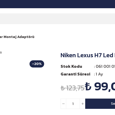
Far Montaj Adaptörü
Niken Lexus H7 Led
-20%
Stok Kodu
061 001 0
Garanti Süresi
1 Ay
₺ 99,
₺ 123,75
Se