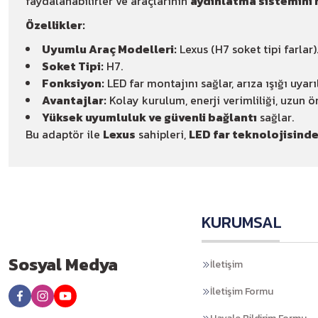
faydalanabilirler ve araçlarının
aydınlatma sistemini 
Özellikler:
Uyumlu Araç Modelleri:
Lexus (H7 soket tipi farlar)
Soket Tipi:
H7.
Fonksiyon:
LED far montajını sağlar, arıza ışığı uyar
Avantajlar:
Kolay kurulum, enerji verimliliği, uzun öm
Yüksek uyumluluk ve güvenli bağlantı
sağlar.
Bu adaptör ile
Lexus
sahipleri,
LED far teknolojisind
KURUMSAL
Sosyal Medya
İletişim
İletişim Formu