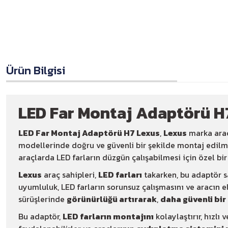
Ürün Bilgisi
LED Far Montaj Adaptörü H
LED Far Montaj Adaptörü H7 Lexus
,
Lexus
marka araç
modellerinde doğru ve güvenli bir şekilde montaj edilm
araçlarda LED farların düzgün çalışabilmesi için özel bir
Lexus
araç sahipleri,
LED farları
takarken, bu adaptör 
uyumluluk, LED farların sorunsuz çalışmasını ve aracın e
sürüşlerinde
görünürlüğü artırarak
,
daha güvenli bir
Bu adaptör,
LED farların montajını
kolaylaştırır, hızlı 