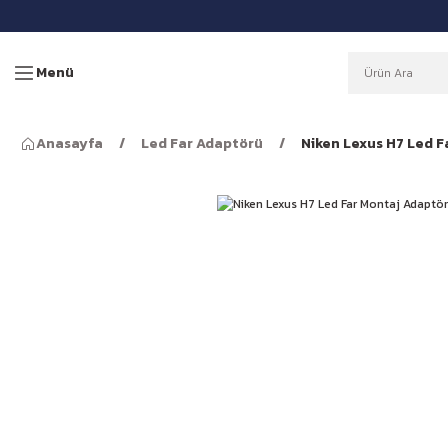
Menü
Anasayfa
Led Far Adaptörü
Niken Lexus H7 Led 