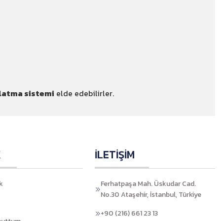
nlatma sistemi
elde edebilirler.
K
İLETİŞİM
k
Ferhatpaşa Mah. Üskudar Cad.
No.30 Ataşehir, İstanbul, Türkiye
+90 (216) 661 23 13