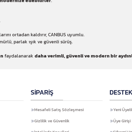
modernize edebilirler
.
.
ılarını ortadan kaldırır, CANBUS uyumlu.
ürlü, parlak ışık ve güvenli sürüş.
en
faydalanarak
daha verimli, güvenli ve modern bir aydı
SİPARİŞ
DESTE
Mesafeli Satış Sözleşmesi
Yeni Üyeli
Gizlilik ve Güvenlik
Üye Girişi