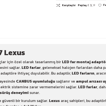
K
7 Lexus
lar için özel olarak tasarlanmış bir
LED far montaj adaptö
esini sağlar.
LED farlar
, geleneksel halojen farlardan daha p
 adaptöre ihtiyaç duyulabilir. Bu adaptör,
LED farların
, arac
sayesinde
CANBUS uyumluluğu
sağlanır ve
ampul arızası uy
lektrik sistemine zarar vermemelerini sağlar.
LED farlar
, dah
 sürüş deneyimi
sunar.
ve güvenli bir kurulum sağlar.
Lexus
araç sahipleri, bu adaptör