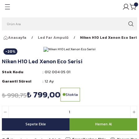
Geri Dön
Geri Dön
pulü
ığı
Anasayfa
Led Far Ampulü
Niken H10 Led Xenon Eco Seris
ar Ampulleri
garlığı
-20%
Far Ampulleri
 Rüzgarlığı
Niken H10 Led Xenon Eco Serisi
ar Ampulleri
Stok Kodu
012 004 05 01
Garanti Süresi
12 Ay
 Far Ampulleri
₺ 799,00
₺ 998,75
Stokta
i Led Far Ampulleri
 Ampulü
Sepete Ekle
Hemen Al