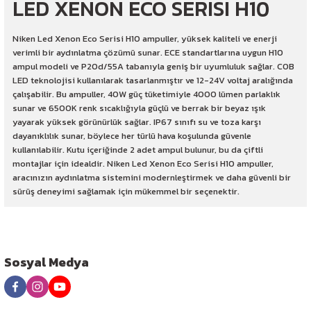
LED XENON ECO SERISI H10
Niken Led Xenon Eco Serisi H10 ampuller, yüksek kaliteli ve enerji
verimli bir aydınlatma çözümü sunar. ECE standartlarına uygun H10
ampul modeli ve P20d/55A tabanıyla geniş bir uyumluluk sağlar. COB
LED teknolojisi kullanılarak tasarlanmıştır ve 12-24V voltaj aralığında
çalışabilir. Bu ampuller, 40W güç tüketimiyle 4000 lümen parlaklık
sunar ve 6500K renk sıcaklığıyla güçlü ve berrak bir beyaz ışık
yayarak yüksek görünürlük sağlar. IP67 sınıfı su ve toza karşı
dayanıklılık sunar, böylece her türlü hava koşulunda güvenle
kullanılabilir. Kutu içeriğinde 2 adet ampul bulunur, bu da çiftli
montajlar için idealdir. Niken Led Xenon Eco Serisi H10 ampuller,
aracınızın aydınlatma sistemini modernleştirmek ve daha güvenli bir
sürüş deneyimi sağlamak için mükemmel bir seçenektir.
Sosyal Medya