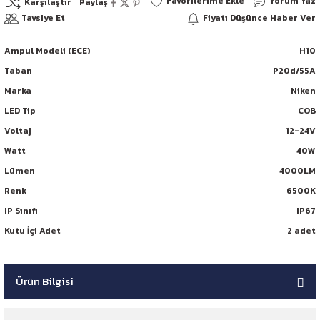
Yorum Yaz
Karşılaştır
Paylaş
Tavsiye Et
Fiyatı Düşünce Haber Ver
Ampul Modeli (ECE)
H10
Taban
P20d/55A
Marka
Niken
LED Tip
COB
Voltaj
12-24V
Watt
40W
Lümen
4000LM
Renk
6500K
IP Sınıfı
IP67
Kutu İçi Adet
2 adet
Ürün Bilgisi