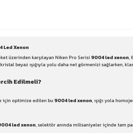
04 Led Xenon
oket üzerinden karşılayan Niken Pro Serisi
9004 led xenon
,
kristal beyaz ışığıyla yolu daha net görmenizi sağlarken, kl
rcih Edilmeli?
 için optimize edilen bu
9004 led xenon
, ışığı yola homoj
9004 led xenon
, selektör anında milisaniyeler içinde tam par