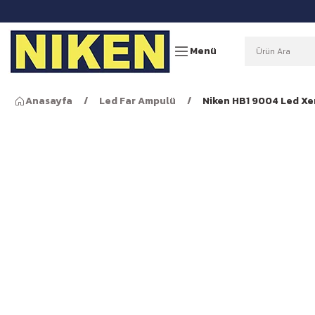
Menü
Anasayfa
Led Far Ampulü
Niken HB1 9004 Led Xe