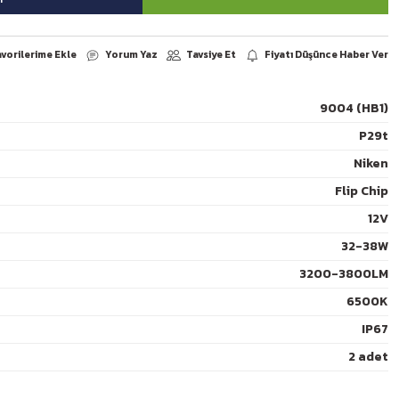
9004 (HB1)
P29t
Niken
Yorum Yaz
arşılaştır
Paylaş
Flip Chip
12V
32-38W
3200-3800LM
6500K
IP67
2 adet