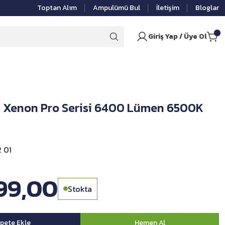
Toptan Alım
Ampulümü Bul
İletişim
Bloglar
Giriş Yap / Üye Ol
d Xenon Pro Serisi 6400 Lümen 6500K
 01
299,00
Stokta
pete Ekle
Hemen Al