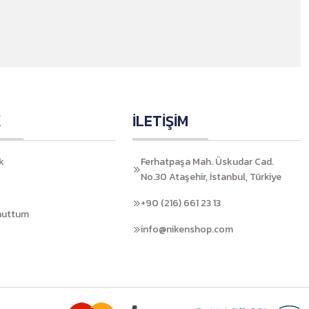
K
İLETİŞİM
k
Ferhatpaşa Mah. Üskudar Cad.
No.30 Ataşehir, İstanbul, Türkiye
+90 (216) 661 23 13
nuttum
info@nikenshop.com