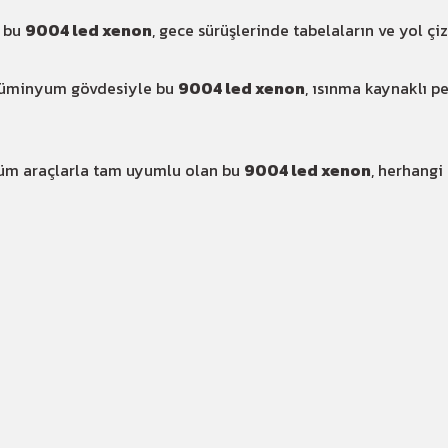
n bu
9004 led xenon
, gece sürüşlerinde tabelaların ve yol çi
alüminyum gövdesiyle bu
9004 led xenon
, ısınma kaynaklı 
tüm araçlarla tam uyumlu olan bu
9004 led xenon
, herhangi