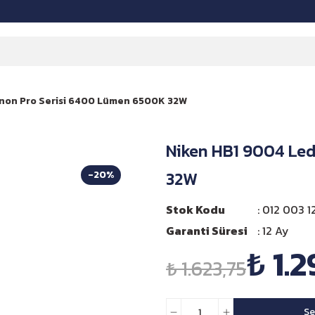
non Pro Serisi 6400 Lümen 6500K 32W
Niken HB1 9004 Le
32W
-20%
Stok Kodu
012 003 12
Garanti Süresi
12 Ay
₺ 1.
₺ 1.623,75
Se