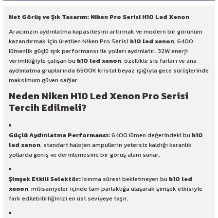
Net Görüş ve Şık Tasarım: Niken Pro Serisi H10 Led Xenon
Aracınızın aydınlatma kapasitesini artırmak ve modern bir görünüm
kazandırmak için üretilen Niken Pro Serisi
h10 led xenon
, 6400
lümenlik güçlü ışık performansı ile yolları aydınlatır. 32W enerji
verimliliğiyle çalışan bu
h10 led xenon
, özellikle sis farları ve ana
aydınlatma gruplarında 6500K kristal beyaz ışığıyla gece sürüşlerinde
maksimum güven sağlar.
Neden Niken H10 Led Xenon Pro Serisi
Tercih Edilmeli?
Güçlü Aydınlatma Performansı:
6400 lümen değerindeki bu
h10
led xenon
, standart halojen ampullerin yetersiz kaldığı karanlık
yollarda geniş ve derinlemesine bir görüş alanı sunar.
Şimşek Etkili Selektör:
Isınma süresi bekletmeyen bu
h10 led
xenon
, milisaniyeler içinde tam parlaklığa ulaşarak şimşek etkisiyle
fark edilebilirliğinizi en üst seviyeye taşır.