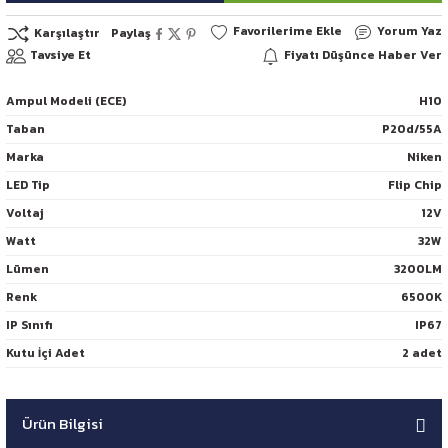
Yorum Yaz
Karşılaştır
Paylaş
Tavsiye Et
Fiyatı Düşünce Haber Ver
Ampul Modeli (ECE)
H10
Taban
P20d/55A
Marka
Niken
LED Tip
Flip Chip
Voltaj
12V
Watt
32W
Lümen
3200LM
Renk
6500K
IP Sınıfı
IP67
Kutu İçi Adet
2 adet
Ürün Bilgisi