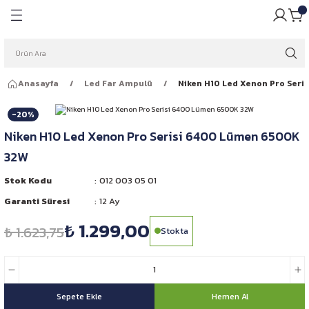
Geri Dön
Geri Dön
pulü
ığı
Anasayfa
Led Far Ampulü
Niken H10 Led Xenon Pro Ser
ar Ampulleri
garlığı
-20%
Far Ampulleri
 Rüzgarlığı
Niken H10 Led Xenon Pro Serisi 6400 Lümen 6500K
32W
ar Ampulleri
Stok Kodu
012 003 05 01
 Far Ampulleri
Garanti Süresi
12 Ay
₺ 1.299,00
i Led Far Ampulleri
₺ 1.623,75
Stokta
 Ampulü
Sepete Ekle
Hemen Al