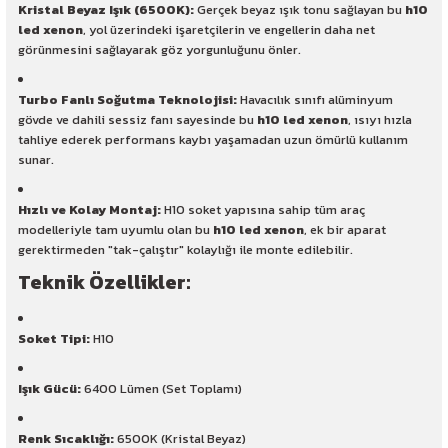
Kristal Beyaz Işık (6500K):
Gerçek beyaz ışık tonu sağlayan bu
h10
led xenon
, yol üzerindeki işaretçilerin ve engellerin daha net
görünmesini sağlayarak göz yorgunluğunu önler.
Turbo Fanlı Soğutma Teknolojisi:
Havacılık sınıfı alüminyum
gövde ve dahili sessiz fanı sayesinde bu
h10 led xenon
, ısıyı hızla
tahliye ederek performans kaybı yaşamadan uzun ömürlü kullanım
sunar.
Hızlı ve Kolay Montaj:
H10 soket yapısına sahip tüm araç
modelleriyle tam uyumlu olan bu
h10 led xenon
, ek bir aparat
gerektirmeden "tak-çalıştır" kolaylığı ile monte edilebilir.
Teknik Özellikler:
Soket Tipi:
H10
Işık Gücü:
6400 Lümen (Set Toplamı)
Renk Sıcaklığı:
6500K (Kristal Beyaz)