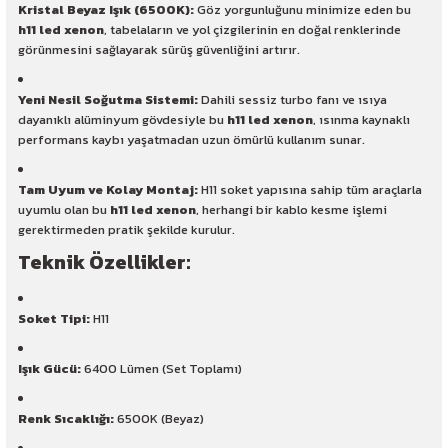
Kristal Beyaz Işık (6500K):
Göz yorgunluğunu minimize eden bu
h11 led xenon
, tabelaların ve yol çizgilerinin en doğal renklerinde
görünmesini sağlayarak sürüş güvenliğini artırır.
Yeni Nesil Soğutma Sistemi:
Dahili sessiz turbo fanı ve ısıya
dayanıklı alüminyum gövdesiyle bu
h11 led xenon
, ısınma kaynaklı
performans kaybı yaşatmadan uzun ömürlü kullanım sunar.
Tam Uyum ve Kolay Montaj:
H11 soket yapısına sahip tüm araçlarla
uyumlu olan bu
h11 led xenon
, herhangi bir kablo kesme işlemi
gerektirmeden pratik şekilde kurulur.
Teknik Özellikler:
Soket Tipi:
H11
Işık Gücü:
6400 Lümen (Set Toplamı)
Renk Sıcaklığı:
6500K (Beyaz)