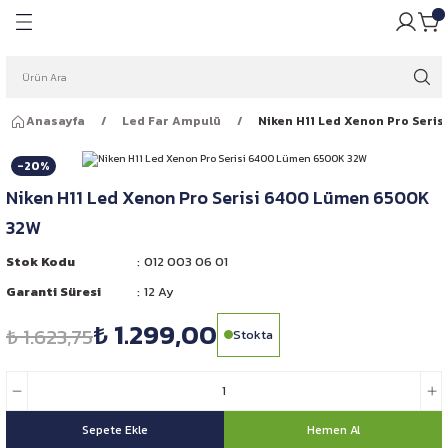
Geri Dön
Geri Dön
pulü
ığı
Anasayfa
Led Far Ampulü
Niken H11 Led Xenon Pro Seri
ar Ampulleri
garlığı
-20%
Far Ampulleri
 Rüzgarlığı
Niken H11 Led Xenon Pro Serisi 6400 Lümen 6500K
32W
ar Ampulleri
Stok Kodu
012 003 06 01
 Far Ampulleri
Garanti Süresi
12 Ay
₺ 1.299,00
i Led Far Ampulleri
₺ 1.623,75
Stokta
 Ampulü
Sepete Ekle
Hemen Al