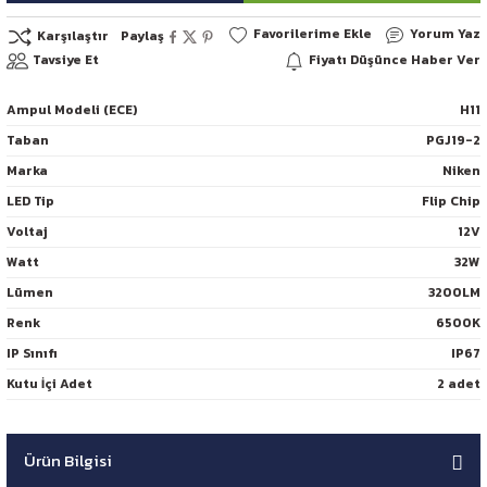
Yorum Yaz
Karşılaştır
Paylaş
Tavsiye Et
Fiyatı Düşünce Haber Ver
Ampul Modeli (ECE)
H11
Taban
PGJ19-2
Marka
Niken
LED Tip
Flip Chip
Voltaj
12V
Watt
32W
Lümen
3200LM
Renk
6500K
IP Sınıfı
IP67
Kutu İçi Adet
2 adet
Ürün Bilgisi