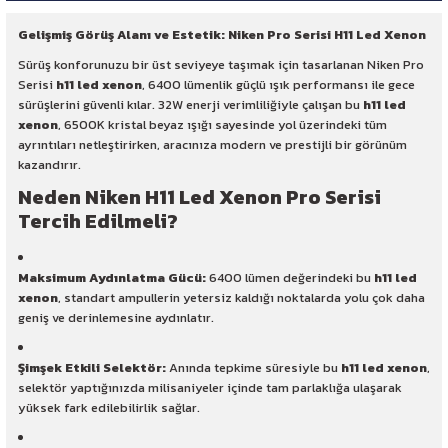
Gelişmiş Görüş Alanı ve Estetik: Niken Pro Serisi H11 Led Xenon
Sürüş konforunuzu bir üst seviyeye taşımak için tasarlanan Niken Pro
Serisi
h11 led xenon
, 6400 lümenlik güçlü ışık performansı ile gece
sürüşlerini güvenli kılar. 32W enerji verimliliğiyle çalışan bu
h11 led
xenon
, 6500K kristal beyaz ışığı sayesinde yol üzerindeki tüm
ayrıntıları netleştirirken, aracınıza modern ve prestijli bir görünüm
kazandırır.
Neden Niken H11 Led Xenon Pro Serisi
Tercih Edilmeli?
Maksimum Aydınlatma Gücü:
6400 lümen değerindeki bu
h11 led
xenon
, standart ampullerin yetersiz kaldığı noktalarda yolu çok daha
geniş ve derinlemesine aydınlatır.
Şimşek Etkili Selektör:
Anında tepkime süresiyle bu
h11 led xenon
,
selektör yaptığınızda milisaniyeler içinde tam parlaklığa ulaşarak
yüksek fark edilebilirlik sağlar.