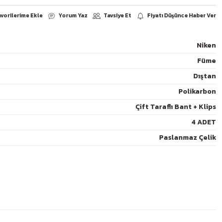
Niken
Füme
Yorum Yaz
arşılaştır
Paylaş
Dıştan
Polikarbon
Çift Taraflı Bant + Klips
4 ADET
Paslanmaz Çelik