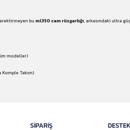
gerektirmeyen bu
ml350 cam rüzgarlığı
, arkasındaki ultra gü
üm modeller)
a Komple Takım)
SİPARİŞ
DESTE