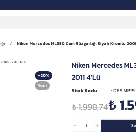
ığı
Niken Mercedes ML350 Cam Rüzgarlığı Siyah Kromlu 2005
Niken Mercedes ML3
2011 4'Lü
-20%
Yeni
Stok Kodu
069 MB19 
₺ 1.
₺ 1.998,74
Se