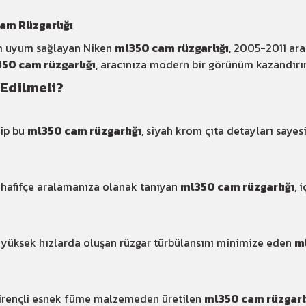
am Rüzgarlığı
tam uyum sağlayan Niken
ml350 cam rüzgarlığı
, 2005-2011 ara
50 cam rüzgarlığı
, aracınıza modern bir görünüm kazandırır
 Edilmeli?
ip bu
ml350 cam rüzgarlığı
, siyah krom çıta detayları saye
hafifçe aralamanıza olanak tanıyan
ml350 cam rüzgarlığı
, 
üksek hızlarda oluşan rüzgar türbülansını minimize eden
ml
dirençli esnek füme malzemeden üretilen
ml350 cam rüzgarl