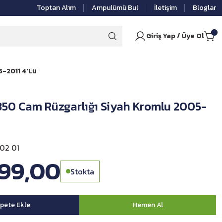
Toptan Alım
Ampulümü Bul
İletişim
Bloglar
Giriş Yap / Üye Ol
-2011 4'Lü
50 Cam Rüzgarlığı Siyah Kromlu 2005-
02 01
599,00
Stokta
pete Ekle
Hemen Al