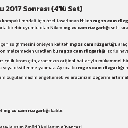
 2017 Sonrası (4'lü Set)
 kompakt modeli için özel tasarlanan Niken
mg zs cam rüzga
larla birebir uyumlu olan Niken
mg zs cam rüzgarlığı
seti, sı
çeri su girmesini önleyen kaliteli
mg zs cam rüzgarlığı
, ara
arbon malzemeden üretilen bu
mg zs cam rüzgarlığı
, zorlu hav
çelik krom çıta, aracınızın orijinal hatlarıyla mükemmel bir
a veya oksitlenme yapmaz. Ayrıca bu
mg zs cam rüzgarlığı
m
 cam buğulanmasını engellemek ve aracınızın değerini artırma
el
mg zs cam rüzgarlığı
kalıbı.
sıyla uzun ömürlü kullanım güvencesi.