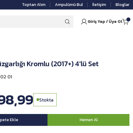
Toptan Alım
Ampulümü Bul
İletişim
Bloglar
Giriş Yap / Üye Ol
garlığı Kromlu (2017+) 4'lü Set
02 01
498,99
Stokta
pete Ekle
Hemen Al