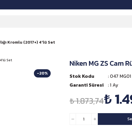
ığı Kromlu (2017+) 4'lü Set
Niken MG ZS Cam Rüz
-20%
Stok Kodu
047 MG01 
Garanti Süresi
1 Ay
₺ 1.
₺ 1.873,74
Se