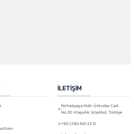
K
İLETİŞİM
k
Ferhatpaşa Mah. Üskudar Cad.
No.30 Ataşehir, İstanbul, Türkiye
+90 (216) 661 23 13
nuttum