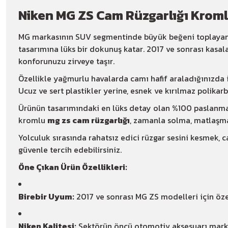
Niken MG ZS Cam Rüzgarlığı Kromlu
MG markasının SUV segmentinde büyük beğeni toplayan
tasarımına lüks bir dokunuş katar. 2017 ve sonrası kasa
konforunuzu zirveye taşır.
Özellikle yağmurlu havalarda camı hafif araladığınızda i
Ucuz ve sert plastikler yerine, esnek ve kırılmaz polik
Ürünün tasarımındaki en lüks detay olan %100 paslanmaz 
kromlu
mg zs cam rüzgarlığı
, zamanla solma, matlaşm
Yolculuk sırasında rahatsız edici rüzgar sesini kesmek,
güvenle tercih edebilirsiniz.
Öne Çıkan Ürün Özellikleri:
Birebir Uyum:
2017 ve sonrası MG ZS modelleri için öz
Niken Kalitesi:
Sektörün öncü otomotiv aksesuarı marka