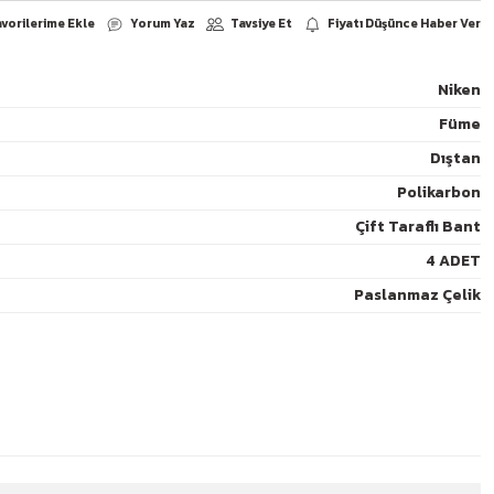
Niken
Füme
Yorum Yaz
arşılaştır
Paylaş
Dıştan
Polikarbon
Çift Taraflı Bant
4 ADET
Paslanmaz Çelik