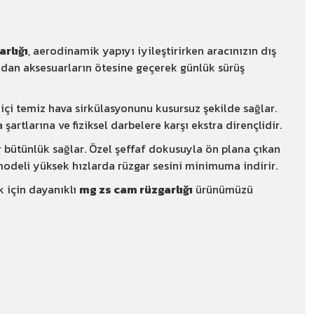
rlığı
, aerodinamik yapıyı iyileştirirken aracınızın dış
radan aksesuarların ötesine geçerek günlük sürüş
ç içi temiz hava sirkülasyonunu kusursuz şekilde sağlar.
a şartlarına ve fiziksel darbelere karşı ekstra dirençlidir.
 bütünlük sağlar. Özel şeffaf dokusuyla ön plana çıkan
odeli yüksek hızlarda rüzgar sesini minimuma indirir.
k için dayanıklı
mg zs cam rüzgarlığı
ürünümüzü