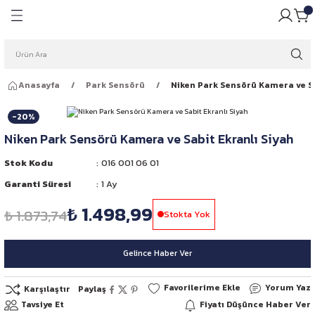
Geri Dön
Geri Dön
pulü
ığı
Anasayfa
Park Sensörü
Niken Park Sensörü Kamera ve Sa
ar Ampulleri
garlığı
-20%
Far Ampulleri
 Rüzgarlığı
Niken Park Sensörü Kamera ve Sabit Ekranlı Siyah
ar Ampulleri
Stok Kodu
016 001 06 01
Garanti Süresi
1 Ay
 Far Ampulleri
₺ 1.498,99
₺ 1.873,74
Stokta Yok
i Led Far Ampulleri
Gelince Haber Ver
 Ampulü
Yorum Yaz
Karşılaştır
Paylaş
Tavsiye Et
Fiyatı Düşünce Haber Ver