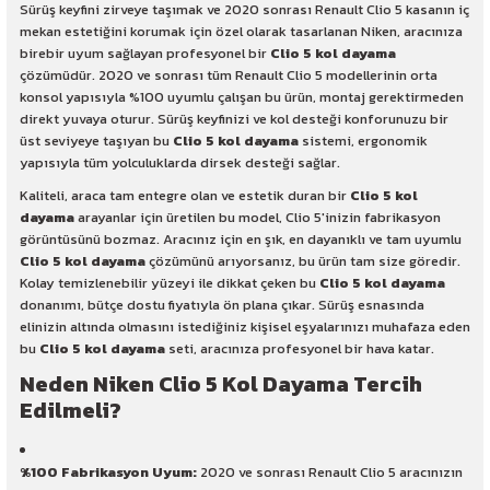
Sürüş keyfini zirveye taşımak ve 2020 sonrası Renault Clio 5 kasanın iç
mekan estetiğini korumak için özel olarak tasarlanan Niken, aracınıza
birebir uyum sağlayan profesyonel bir
Clio 5 kol dayama
çözümüdür. 2020 ve sonrası tüm Renault Clio 5 modellerinin orta
konsol yapısıyla %100 uyumlu çalışan bu ürün, montaj gerektirmeden
direkt yuvaya oturur. Sürüş keyfinizi ve kol desteği konforunuzu bir
üst seviyeye taşıyan bu
Clio 5 kol dayama
sistemi, ergonomik
yapısıyla tüm yolculuklarda dirsek desteği sağlar.
Kaliteli, araca tam entegre olan ve estetik duran bir
Clio 5 kol
dayama
arayanlar için üretilen bu model, Clio 5'inizin fabrikasyon
görüntüsünü bozmaz. Aracınız için en şık, en dayanıklı ve tam uyumlu
Clio 5 kol dayama
çözümünü arıyorsanız, bu ürün tam size göredir.
Kolay temizlenebilir yüzeyi ile dikkat çeken bu
Clio 5 kol dayama
donanımı, bütçe dostu fiyatıyla ön plana çıkar. Sürüş esnasında
elinizin altında olmasını istediğiniz kişisel eşyalarınızı muhafaza eden
bu
Clio 5 kol dayama
seti, aracınıza profesyonel bir hava katar.
Neden Niken Clio 5 Kol Dayama Tercih
Edilmeli?
%100 Fabrikasyon Uyum:
2020 ve sonrası Renault Clio 5 aracınızın