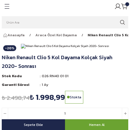
Geri Dön
Geri Dön
pulü
ığı
Anasayfa
Araca Özel Kol Dayama
Niken Renault Clio 5 K
ar Ampulleri
garlığı
-20%
Far Ampulleri
 Rüzgarlığı
Niken Renault Clio 5 Kol Dayama Kolçak Siyah
2020- Sonrası
ar Ampulleri
Stok Kodu
026 RN40 01 01
 Far Ampulleri
Garanti Süresi
1 Ay
₺ 1.998,99
i Led Far Ampulleri
₺ 2.498,74
Stokta
 Ampulü
Sepete Ekle
Hemen Al