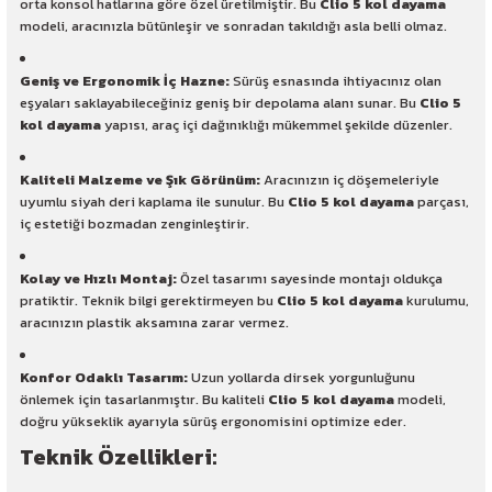
orta konsol hatlarına göre özel üretilmiştir. Bu
Clio 5 kol dayama
modeli, aracınızla bütünleşir ve sonradan takıldığı asla belli olmaz.
Geniş ve Ergonomik İç Hazne:
Sürüş esnasında ihtiyacınız olan
eşyaları saklayabileceğiniz geniş bir depolama alanı sunar. Bu
Clio 5
kol dayama
yapısı, araç içi dağınıklığı mükemmel şekilde düzenler.
Kaliteli Malzeme ve Şık Görünüm:
Aracınızın iç döşemeleriyle
uyumlu siyah deri kaplama ile sunulur. Bu
Clio 5 kol dayama
parçası,
iç estetiği bozmadan zenginleştirir.
Kolay ve Hızlı Montaj:
Özel tasarımı sayesinde montajı oldukça
pratiktir. Teknik bilgi gerektirmeyen bu
Clio 5 kol dayama
kurulumu,
aracınızın plastik aksamına zarar vermez.
Konfor Odaklı Tasarım:
Uzun yollarda dirsek yorgunluğunu
önlemek için tasarlanmıştır. Bu kaliteli
Clio 5 kol dayama
modeli,
doğru yükseklik ayarıyla sürüş ergonomisini optimize eder.
Teknik Özellikleri: