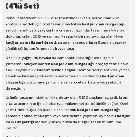
(4'lü Set)
Renault markasının C-SUV segmentindeki kaslı, aerodinamik ve
konforlu modeli için özel tasarlanan Niken
kadjar cam rüzgarlığı
,
aerodinamik yapıyı iyileştirirken aracınızın dış tasarımına lüks bir
dokunuş katar. 2015 ve sonrası kasalarla birebir uyumlu olan Niken
kadjar cam rüzgarlığı
seti, sıradan aksesuarların ötesine geçerek
günlük sürüş konforunuzu zirveye taşır.
Özellikle yağmurlu havalarda camı hafif araladığınızda içeri su
girmesini önleyen kaliteli
kadjar cam rüzgarlığı
, araç içi temiz hava
sirkülasyonunu kusursuz şekilde sağlar. Ucuz ve sert plastikler yerine,
esnek ve kırılmaz polikarbon malzemeden üretilen bu
kadjar cam
rüzgarlığı
, zorlu hava şartlarına ve fiziksel darbelere karşı ekstra
dirençlidir.
Ürünün tasarımındaki en lüks detay olan %100 paslanmaz çelik krom
çıta, aracınızın orijinal hatlarıyla mükemmel bir bütünlük sağlar. Özel
şeffaf dokusuyla ön plana çıkan kromlu
kadjar cam rüzgarlığı
,
zamanla solma, matlaşma veya oksitlenme yapmaz. Ayrıca bu
kadjar
cam rüzgarlığı
modeli yüksek hızlarda rüzgar sesini minimuma
indirir.