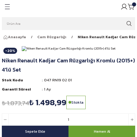
Geri Dön
Geri Dön
pulü
ığı
Anasayfa
Cam Rüzgarlığı
Niken Renault Kadjar Cam Rüzga
ar Ampulleri
garlığı
-20%
Far Ampulleri
 Rüzgarlığı
Niken Renault Kadjar Cam Rüzgarlığı Kromlu (2015+)
4'lü Set
ar Ampulleri
Stok Kodu
047 RN19 02 01
 Far Ampulleri
Garanti Süresi
1 Ay
₺ 1.498,99
i Led Far Ampulleri
₺ 1.873,74
Stokta
 Ampulü
Sepete Ekle
Hemen Al