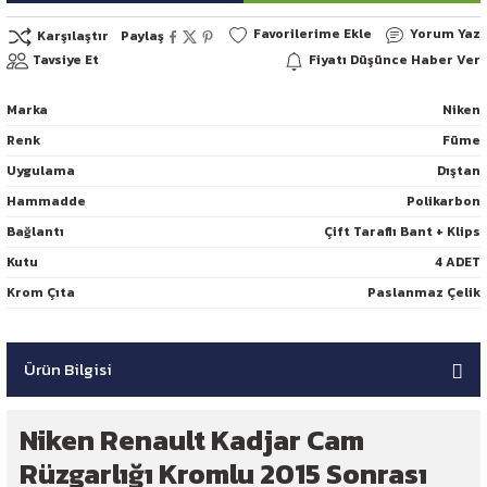
Yorum Yaz
Karşılaştır
Paylaş
Tavsiye Et
Fiyatı Düşünce Haber Ver
Marka
Niken
Renk
Füme
Uygulama
Dıştan
Hammadde
Polikarbon
Bağlantı
Çift Taraflı Bant + Klips
Kutu
4 ADET
Krom Çıta
Paslanmaz Çelik
Ürün Bilgisi
Niken Renault Kadjar Cam
Rüzgarlığı Kromlu 2015 Sonrası