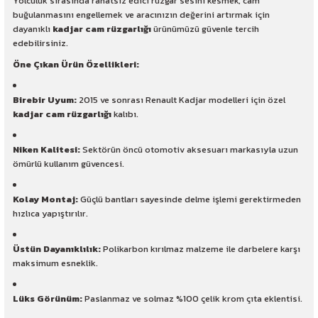
Yolculuk sırasında rahatsız edici rüzgar sesini kesmek, cam
buğulanmasını engellemek ve aracınızın değerini artırmak için
dayanıklı
kadjar cam rüzgarlığı
ürünümüzü güvenle tercih
edebilirsiniz.
Öne Çıkan Ürün Özellikleri:
Birebir Uyum:
2015 ve sonrası Renault Kadjar modelleri için özel
kadjar cam rüzgarlığı
kalıbı.
Niken Kalitesi:
Sektörün öncü otomotiv aksesuarı markasıyla uzun
ömürlü kullanım güvencesi.
Kolay Montaj:
Güçlü bantları sayesinde delme işlemi gerektirmeden
hızlıca yapıştırılır.
Üstün Dayanıklılık:
Polikarbon kırılmaz malzeme ile darbelere karşı
maksimum esneklik.
Lüks Görünüm:
Paslanmaz ve solmaz %100 çelik krom çıta eklentisi.