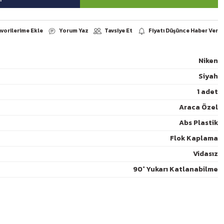
Niken
Siyah
1 adet
Yorum Yaz
arşılaştır
Paylaş
Araca Özel
Abs Plastik
Flok Kaplama
Vidasız
90° Yukarı Katlanabilme