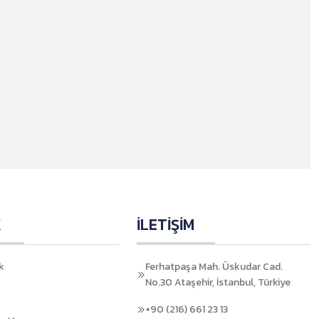
K
İLETİŞİM
k
Ferhatpaşa Mah. Üskudar Cad.
No.30 Ataşehir, İstanbul, Türkiye
+90 (216) 661 23 13