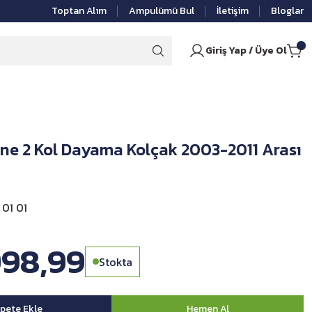
Toptan Alım
Ampulümü Bul
İletişim
Bloglar
Giriş Yap / Üye Ol
ne 2 Kol Dayama Kolçak 2003-2011 Arası
01 01
998,99
Stokta
pete Ekle
Hemen Al