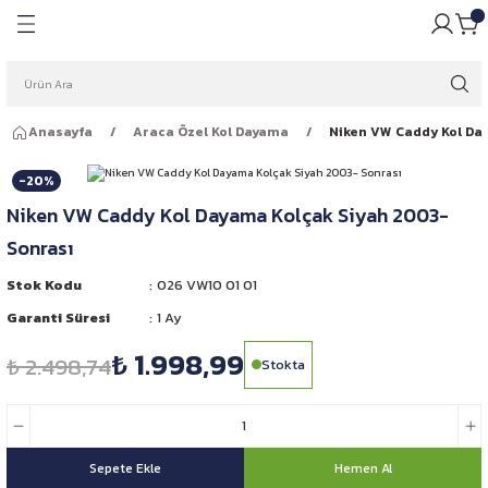
Geri Dön
Geri Dön
pulü
ığı
Anasayfa
Araca Özel Kol Dayama
Niken VW Caddy Kol Da
ar Ampulleri
garlığı
-20%
Far Ampulleri
 Rüzgarlığı
Niken VW Caddy Kol Dayama Kolçak Siyah 2003-
Sonrası
ar Ampulleri
Stok Kodu
026 VW10 01 01
 Far Ampulleri
Garanti Süresi
1 Ay
₺ 1.998,99
i Led Far Ampulleri
₺ 2.498,74
Stokta
 Ampulü
Sepete Ekle
Hemen Al