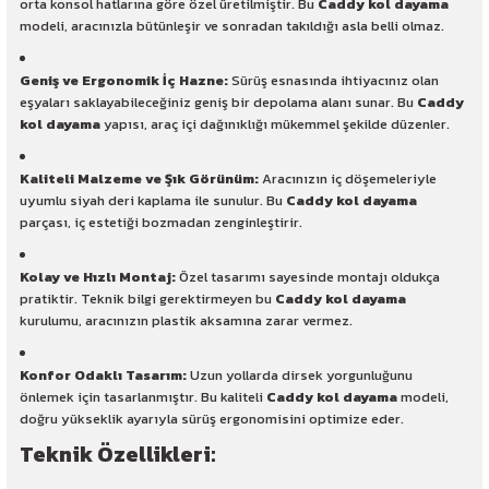
orta konsol hatlarına göre özel üretilmiştir. Bu
Caddy kol dayama
modeli, aracınızla bütünleşir ve sonradan takıldığı asla belli olmaz.
Geniş ve Ergonomik İç Hazne:
Sürüş esnasında ihtiyacınız olan
eşyaları saklayabileceğiniz geniş bir depolama alanı sunar. Bu
Caddy
kol dayama
yapısı, araç içi dağınıklığı mükemmel şekilde düzenler.
Kaliteli Malzeme ve Şık Görünüm:
Aracınızın iç döşemeleriyle
uyumlu siyah deri kaplama ile sunulur. Bu
Caddy kol dayama
parçası, iç estetiği bozmadan zenginleştirir.
Kolay ve Hızlı Montaj:
Özel tasarımı sayesinde montajı oldukça
pratiktir. Teknik bilgi gerektirmeyen bu
Caddy kol dayama
kurulumu, aracınızın plastik aksamına zarar vermez.
Konfor Odaklı Tasarım:
Uzun yollarda dirsek yorgunluğunu
önlemek için tasarlanmıştır. Bu kaliteli
Caddy kol dayama
modeli,
doğru yükseklik ayarıyla sürüş ergonomisini optimize eder.
Teknik Özellikleri: