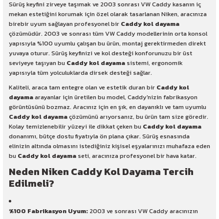
Sürüş keyfini zirveye taşımak ve 2003 sonrası VW Caddy kasanın iç
mekan estetiğini korumak için özel olarak tasarlanan Niken, aracınıza
birebir uyum sağlayan profesyonel bir
Caddy kol dayama
çözümüdür. 2003 ve sonrası tüm VW Caddy modellerinin orta konsol
yapısıyla %100 uyumlu çalışan bu ürün, montaj gerektirmeden direkt
yuvaya oturur. Sürüş keyfinizi ve kol desteği konforunuzu bir üst
seviyeye taşıyan bu
Caddy kol dayama
sistemi, ergonomik
yapısıyla tüm yolculuklarda dirsek desteği sağlar.
Kaliteli, araca tam entegre olan ve estetik duran bir
Caddy kol
dayama
arayanlar için üretilen bu model, Caddy'nizin fabrikasyon
görüntüsünü bozmaz. Aracınız için en şık, en dayanıklı ve tam uyumlu
Caddy kol dayama
çözümünü arıyorsanız, bu ürün tam size göredir.
Kolay temizlenebilir yüzeyi ile dikkat çeken bu
Caddy kol dayama
donanımı, bütçe dostu fiyatıyla ön plana çıkar. Sürüş esnasında
elinizin altında olmasını istediğiniz kişisel eşyalarınızı muhafaza eden
bu
Caddy kol dayama
seti, aracınıza profesyonel bir hava katar.
Neden Niken Caddy Kol Dayama Tercih
Edilmeli?
%100 Fabrikasyon Uyum:
2003 ve sonrası VW Caddy aracınızın