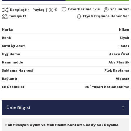
Yorum Yaz
Karşılaştır
Paylaş
Tavsiye Et
Fiyatı Düşünce Haber Ver
Marka
Niken
Renk
Siyah
Kutu İçi Adet
1 adet
Uygulama
Araca Özel
Hammadde
Abs Plastik
Saklama Haznesi
Flok Kaplama
Bağlantı
Vidasız
Ek Özellikler
90° Yukarı Katlanabilme
Ürün Bilgisi
Fabrikasyon Uyum ve Maksimum Konfor: Caddy Kol Dayama