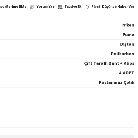
Niken
Füme
Yorum Yaz
arşılaştır
Paylaş
Dıştan
Polikarbon
Çift Taraflı Bant + Klips
4 ADET
Paslanmaz Çelik