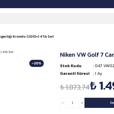
garlığı Kromlu (2013+) 4'lü Set
Niken VW Golf 7 Cam
-20%
Stok Kodu
047 VW02
Garanti Süresi
1 Ay
₺ 1.
₺ 1.873,74
Se