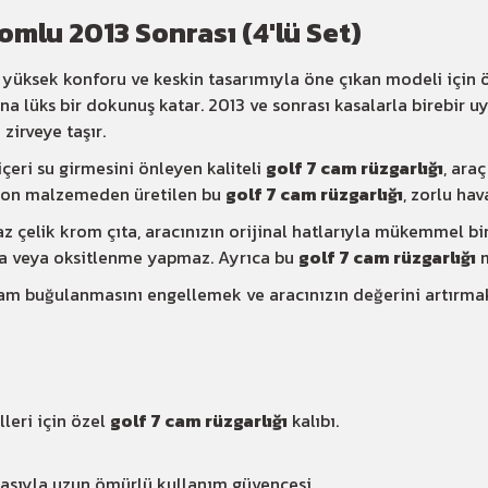
omlu 2013 Sonrası (4'lü Set)
yüksek konforu ve keskin tasarımıyla öne çıkan modeli için 
ına lüks bir dokunuş katar. 2013 ve sonrası kasalarla birebir
zirveye taşır.
çeri su girmesini önleyen kaliteli
golf 7 cam rüzgarlığı
, ara
arbon malzemeden üretilen bu
golf 7 cam rüzgarlığı
, zorlu hav
çelik krom çıta, aracınızın orijinal hatlarıyla mükemmel bir
a veya oksitlenme yapmaz. Ayrıca bu
golf 7 cam rüzgarlığı
m
 cam buğulanmasını engellemek ve aracınızın değerini artırma
leri için özel
golf 7 cam rüzgarlığı
kalıbı.
sıyla uzun ömürlü kullanım güvencesi.