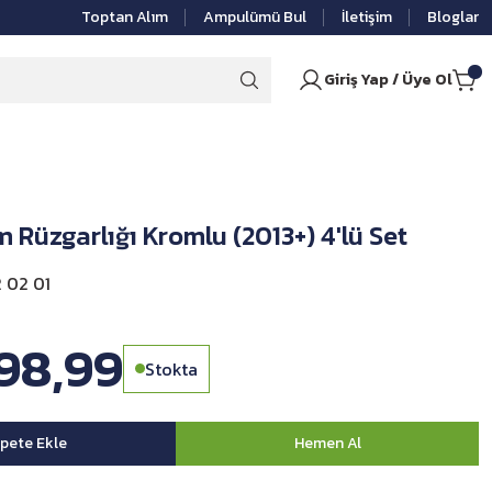
Toptan Alım
Ampulümü Bul
İletişim
Bloglar
Giriş Yap / Üye Ol
 Rüzgarlığı Kromlu (2013+) 4'lü Set
 02 01
498,99
Stokta
pete Ekle
Hemen Al