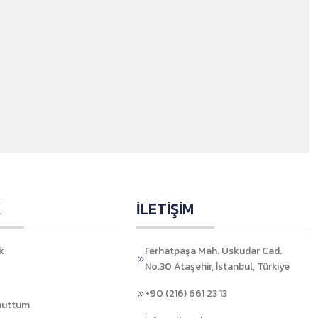
K
İLETİŞİM
k
Ferhatpaşa Mah. Üskudar Cad.
No.30 Ataşehir, İstanbul, Türkiye
+90 (216) 661 23 13
nuttum