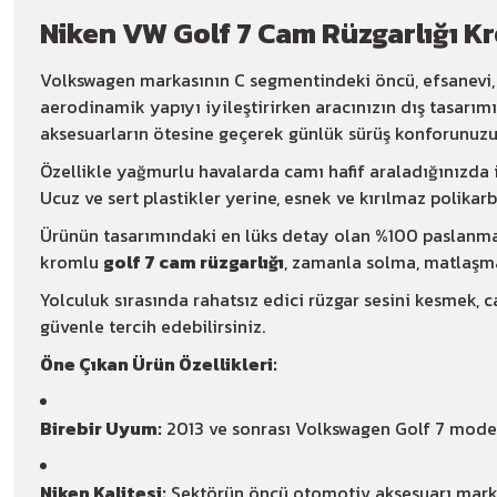
Niken VW Golf 7 Cam Rüzgarlığı Kr
Volkswagen markasının C segmentindeki öncü, efsanevi, 
aerodinamik yapıyı iyileştirirken aracınızın dış tasarım
aksesuarların ötesine geçerek günlük sürüş konforunuzu 
Özellikle yağmurlu havalarda camı hafif araladığınızda i
Ucuz ve sert plastikler yerine, esnek ve kırılmaz polik
Ürünün tasarımındaki en lüks detay olan %100 paslanmaz 
kromlu
golf 7 cam rüzgarlığı
, zamanla solma, matlaşm
Yolculuk sırasında rahatsız edici rüzgar sesini kesmek,
güvenle tercih edebilirsiniz.
Öne Çıkan Ürün Özellikleri:
Birebir Uyum:
2013 ve sonrası Volkswagen Golf 7 model
Niken Kalitesi:
Sektörün öncü otomotiv aksesuarı marka