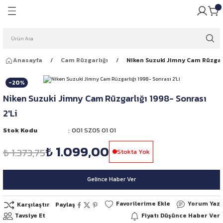
Geri Dön
Geri Dön
pulü
ığı
Anasayfa
Cam Rüzgarlığı
Niken Suzuki Jimny Cam Rüzgarl
ar Ampulleri
garlığı
-20%
Far Ampulleri
 Rüzgarlığı
Niken Suzuki Jimny Cam Rüzgarlığı 1998- Sonrası
2'Li
ar Ampulleri
Stok Kodu
001 SZ05 01 01
 Far Ampulleri
₺ 1.099,00
₺ 1.373,75
Stokta Yok
i Led Far Ampulleri
Gelince Haber Ver
 Ampulü
Yorum Yaz
Karşılaştır
Paylaş
Tavsiye Et
Fiyatı Düşünce Haber Ver